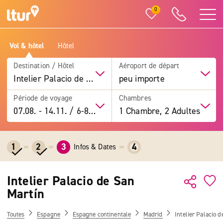
0
Vol & hôtel
Hôtel
Destination / Hôtel
Aéroport de départ
Intelier Palacio de San Martín
peu importe
Période de voyage
Chambres
07.08.
-
14.11.
/
6-8 jours
1 Chambre, 2 Adultes
1
2
3
4
Infos & Dates
Intelier Palacio de San
Martín
Toutes
Espagne
Espagne continentale
Madrid
Intelier Palacio 