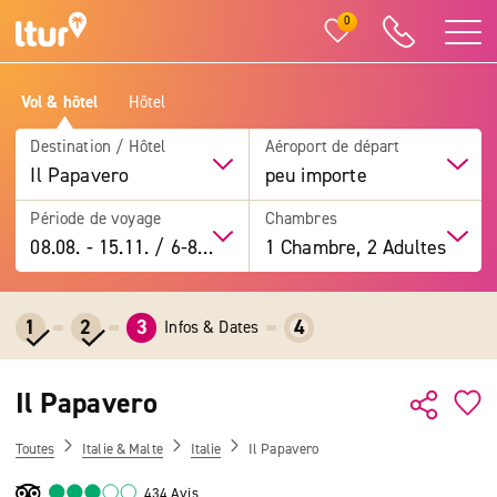
0
Vol & hôtel
Hôtel
Destination / Hôtel
Aéroport de départ
Il Papavero
peu importe
Période de voyage
Chambres
08.08.
-
15.11.
/
6-8 jours
1 Chambre, 2 Adultes
1
2
3
4
Infos & Dates
Il Papavero
Toutes
Italie & Malte
Italie
Il Papavero
434 Avis