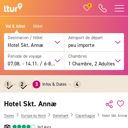
0
Vol & hôtel
Hôtel
Destination / Hôtel
Aéroport de départ
Hotel Skt. Annæ
peu importe
Période de voyage
Chambres
07.08.
-
14.11.
/
6-8 jours
1 Chambre, 2 Adultes
1
2
3
4
Infos & Dates
Hotel Skt. Annæ
Toutes
Europe du Nord
Danemark
Copenhague
Hotel Skt. Annæ
367 Avis