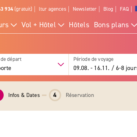
43 934
(gratuit)
ltur agences
Newsletter
Blog
FAQ
urs
Vol + Hôtel
Hôtels
Bons plans
 de départ
Période de voyage
orte
09.08.
-
16.11.
/
6-8 jour
4
Infos & Dates
Réservation