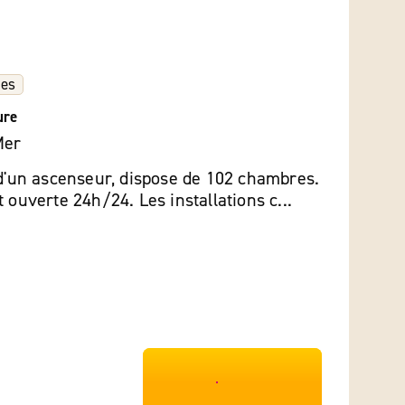
les
ure
Mer
 d'un ascenseur, dispose de 102 chambres.
 ouverte 24h/24. Les installations c...
***************