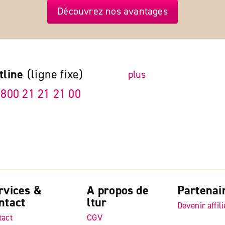
Découvrez nos avantages
tline
(ligne fixe)
plus
 800 21 21 21 00
rvices &
A propos de
Partenai
ntact
ltur
Devenir affili
tact
CGV