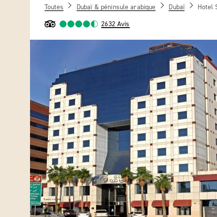
Toutes
Dubaï & péninsule arabique
Dubaï
Hotel 
2632 Avis