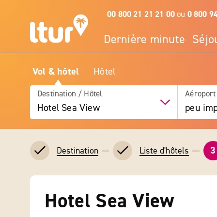
00 800 21 21 21 00
ou
0 800 9
Dernière minute
Séjo
Vol & hôtel
Hôtel
Destination / Hôtel
Aéroport
Hotel Sea View
peu imp
3
Destination
Liste d'hôtels
Hotel Sea View