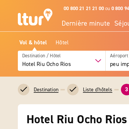
00 800 21 21 21 00
ou
0 800 9
Dernière minute
Séjo
Vol & hôtel
Hôtel
Destination / Hôtel
Aéroport
Hotel Riu Ocho Rios
peu imp
3
Destination
Liste d'hôtels
Hotel Riu Ocho Rios