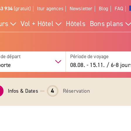
43 934
(gratuit)
ltur agences
Newsletter
Blog
FAQ
urs
Vol + Hôtel
Hôtels
Bons plans
 de départ
Période de voyage
orte
08.08.
-
15.11.
/
6-8 jour
4
Infos & Dates
Réservation