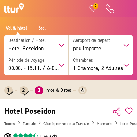
0
Vol & hôtel
Hôtel
Destination / Hôtel
Aéroport de départ
Hotel Poseidon
peu importe
Période de voyage
Chambres
08.08.
-
15.11.
/
6-8 jours
1 Chambre, 2 Adultes
1
2
3
4
Infos & Dates
Hotel Poseidon
Toutes
Turquie
Côte égéenne de la Turquie
Marmaris
Hotel Pos
1746 Avis