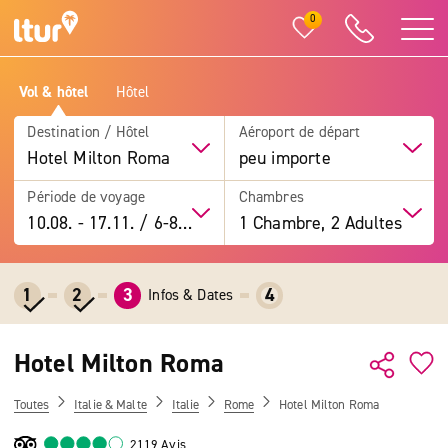
0
Vol & hôtel
Hôtel
Destination / Hôtel
Aéroport de départ
Hotel Milton Roma
peu importe
Période de voyage
Chambres
10.08.
-
17.11.
/
6-8 jours
1 Chambre, 2 Adultes
1
2
3
4
Infos & Dates
Hotel Milton Roma
Toutes
Italie & Malte
Italie
Rome
Hotel Milton Roma
2119 Avis