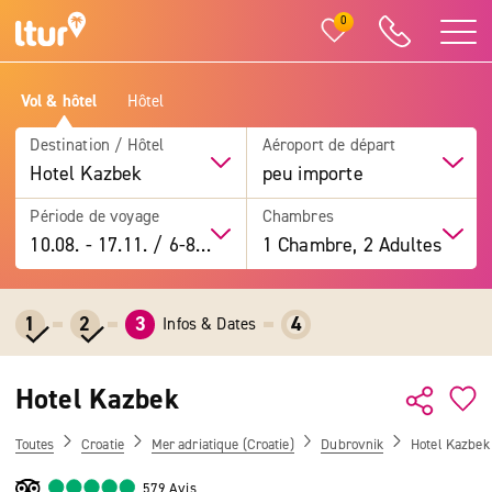
0
Vol & hôtel
Hôtel
Destination / Hôtel
Aéroport de départ
Hotel Kazbek
peu importe
Période de voyage
Chambres
10.08.
-
17.11.
/
6-8 jours
1 Chambre, 2 Adultes
1
2
3
4
Infos & Dates
Hotel Kazbek
Toutes
Croatie
Mer adriatique (Croatie)
Dubrovnik
Hotel Kazbek
579 Avis