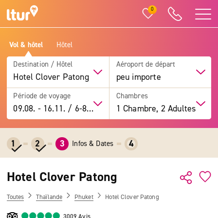
0
Vol & hôtel
Hôtel
Destination / Hôtel
Aéroport de départ
Hotel Clover Patong
peu importe
Période de voyage
Chambres
09.08.
-
16.11.
/
6-8 jours
1 Chambre, 2 Adultes
1
2
3
4
Infos & Dates
Hotel Clover Patong
Toutes
Thaïlande
Phuket
Hotel Clover Patong
3009 Avis