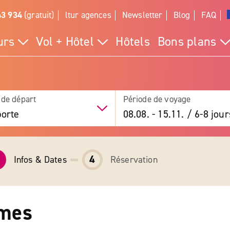
43 934
(gratuit)
ltur agences
Newsletter
Blog
FAQ
urs
Vol + Hôtel
Hôtels
Bons plans
 de départ
Période de voyage
orte
08.08.
-
15.11.
/
6-8 jour
4
Infos & Dates
Réservation
rmes