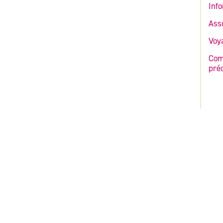
Info
Ass
Voy
Com
pré