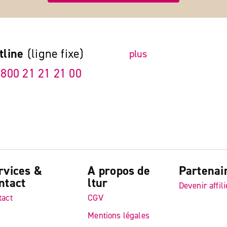
tline
(ligne fixe)
plus
 800 21 21 21 00
rvices &
A propos de
Partenai
ntact
ltur
Devenir affili
tact
CGV
Q
Mentions légales