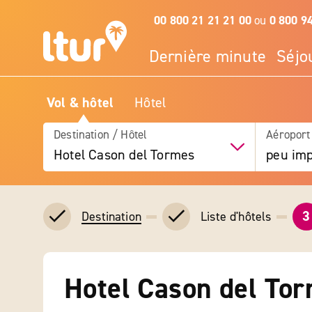
00 800 21 21 21 00
ou
0 800 9
Dernière minute
Séjo
Vol & hôtel
Hôtel
Destination / Hôtel
Aéroport
Hotel Cason del Tormes
peu imp
3
Liste d'hôtels
Destination
Hotel Cason del To