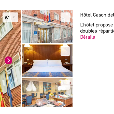
Hôtel Cason de
L'hôtel propos
doubles réparti
Détails