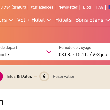
43 934
(gratuit)
ltur agences
Newsletter
Blog
FAQ
urs
Vol + Hôtel
Hôtels
Bons plans
 de départ
Période de voyage
orte
08.08.
-
15.11.
/
6-8 jour
4
Infos & Dates
Réservation
h