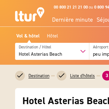
00 800 21 21 21 00
ou
0 800 9
Dernière minute
Séjo
Vol & hôtel
Hôtel
Destination / Hôtel
Aéroport
Hotel Asterias Beach
peu imp
3
Destination
Liste d'hôtels
Hotel Asterias Beac