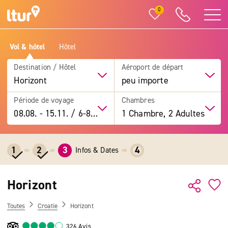
0
Vol & hôtel
Hôtel
Destination / Hôtel
Aéroport de départ
Horizont
peu importe
Période de voyage
Chambres
08.08.
-
15.11.
/
6-8 jours
1 Chambre, 2 Adultes
1
2
3
4
Infos & Dates
Horizont
Toutes
Croatie
Horizont
326 Avis