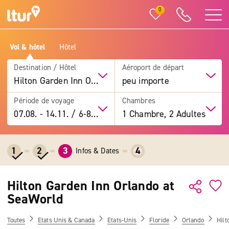
0
Vol & hôtel
Hôtel
Destination / Hôtel
Aéroport de départ
Hilton Garden Inn Orlando at SeaWorld
peu importe
Période de voyage
Chambres
07.08.
-
14.11.
/
6-8 jours
1 Chambre, 2 Adultes
1
2
3
4
Infos & Dates
Hilton Garden Inn Orlando at
SeaWorld
Toutes
Etats Unis & Canada
Etats-Unis
Floride
Orlando
Hilt