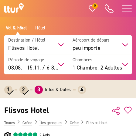
0
Vol & hôtel
Hôtel
Destination / Hôtel
Aéroport de départ
Flisvos Hotel
peu importe
Période de voyage
Chambres
08.08.
-
15.11.
/
6-8 jours
1 Chambre, 2 Adultes
1
2
3
4
Infos & Dates
Flisvos Hotel
Toutes
Grèce
Îles grecques
Crète
Flisvos Hotel
2 Avis