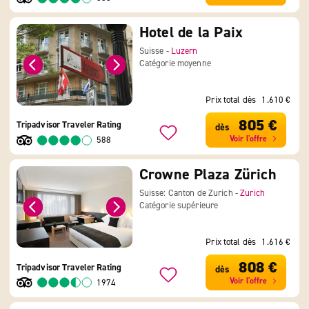
Hotel de la Paix
Suisse -
Luzern
Catégorie moyenne
Prix total dès
1.610 €
805 €
Tripadvisor Traveler Rating
dès
Voir l'offre
588
Crowne Plaza Zürich
Suisse: Canton de Zurich -
Zurich
Catégorie supérieure
Prix total dès
1.616 €
808 €
Tripadvisor Traveler Rating
dès
Voir l'offre
1974