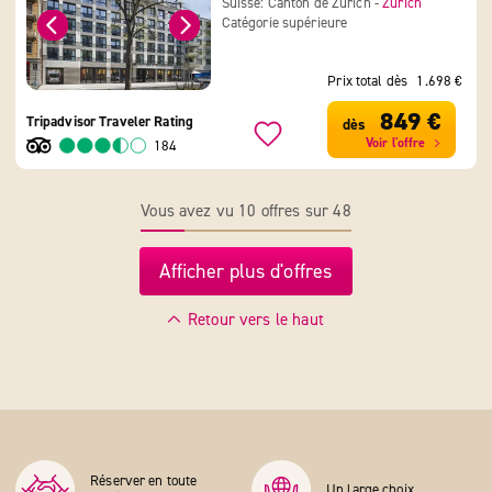
Suisse: Canton de Zurich -
Zurich
Catégorie supérieure
Prix total dès
1.698 €
849 €
Tripadvisor Traveler Rating
dès
Voir l'offre
184
Vous avez vu 10 offres sur 48
Afficher plus d'offres
Retour vers le haut
Réserver en toute
Un large choix