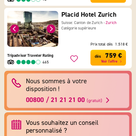
Placid Hotel Zurich
Suisse: Canton de Zurich -
Zurich
Catégorie supérieure
Prix total dès
1.518 €
759 €
Tripadvisor Traveler Rating
dès
Voir l'offre
465