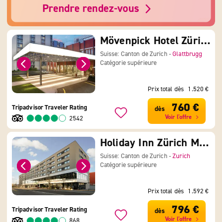
Mövenpick Hotel Zürich Airport
Suisse: Canton de Zurich -
Glattbrugg
Catégorie supérieure
Prix total dès
1.520 €
760 €
Tripadvisor Traveler Rating
dès
Voir l'offre
2542
Holiday Inn Zürich Messe
Suisse: Canton de Zurich -
Zurich
Catégorie supérieure
Prix total dès
1.592 €
796 €
Tripadvisor Traveler Rating
dès
Voir l'offre
868