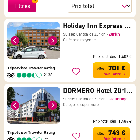
Filtres
Holiday Inn Express Zurich Airport
Suisse: Canton de Zurich -
Zurich
Catégorie moyenne
Prix total dès
1.402 €
701 €
Tripadvisor Traveler Rating
dès
Voir l'offre
2138
DORMERO Hotel Zürich Airport
Suisse: Canton de Zurich -
Glattbrugg
Catégorie supérieure
Prix total dès
1.486 €
743 €
Tripadvisor Traveler Rating
dès
Voir l'offre
92