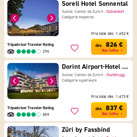
Sorell Hotel Sonnental
Suisse: Canton de Zurich -
Dübendorf
Catégorie moyenne
Prix total dès
1.652 €
826 €
Tripadvisor Traveler Rating
dès
Voir l'offre
296
Dorint Airport-Hotel Zürich
Suisse: Canton de Zurich -
Glattbrugg
Catégorie supérieure
Prix total dès
1.673 €
837 €
Tripadvisor Traveler Rating
dès
Voir l'offre
859
Züri by Fassbind