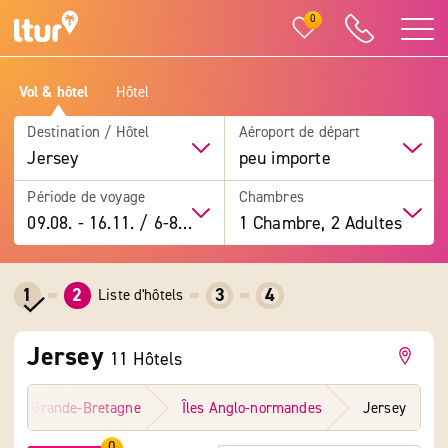
0
Vol & hôtel
Hôtel
Destination / Hôtel
Aéroport de départ
Jersey
peu importe
Période de voyage
Chambres
09.08.
-
16.11.
/
6-8 jours
1 Chambre, 2 Adultes
1
2
3
4
Liste d'hôtels
Jersey
11 Hôtels
Grande-Bretagne
Îles Anglo-normandes
Jersey
0