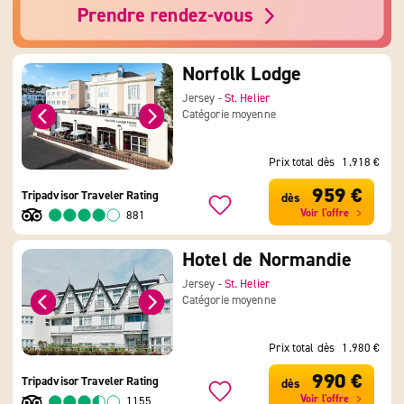
Norfolk Lodge
Jersey -
St. Helier
Catégorie moyenne
Prix total dès
1.918 €
959 €
Tripadvisor Traveler Rating
dès
Voir l'offre
881
Hotel de Normandie
Jersey -
St. Helier
Catégorie moyenne
Prix total dès
1.980 €
990 €
Tripadvisor Traveler Rating
dès
Voir l'offre
1155