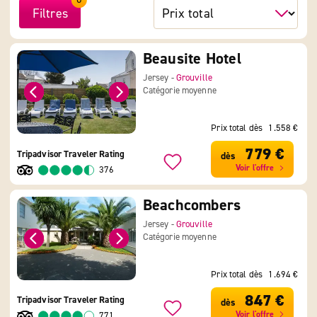
Filtres
Beausite Hotel
Jersey -
Grouville
Catégorie moyenne
Prix total dès
1.558 €
779 €
Tripadvisor Traveler Rating
dès
Voir l'offre
376
Beachcombers
Jersey -
Grouville
Catégorie moyenne
Prix total dès
1.694 €
847 €
Tripadvisor Traveler Rating
dès
Voir l'offre
771