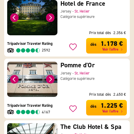
Hotel de France
Jersey -
St. Helier
Catégorie supérieure
Prix total dès
2.356 €
1.178 €
Tripadvisor Traveler Rating
dès
Voir l'offre
2592
Pomme d'Or
Jersey -
St. Helier
Catégorie supérieure
Prix total dès
2.450 €
1.225 €
Tripadvisor Traveler Rating
dès
Voir l'offre
4167
The Club Hotel & Spa