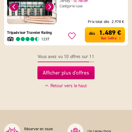
Jersey -
St. Helier
Catégorie luxe
Prix total dès
2.978 €
1.489 €
Tripadvisor Traveler Rating
dès
Voir l'offre
1237
Vous avez vu 10 offres sur 11
Afficher plus d'offres
Retour vers le haut
Réserver en toute
Un large choix