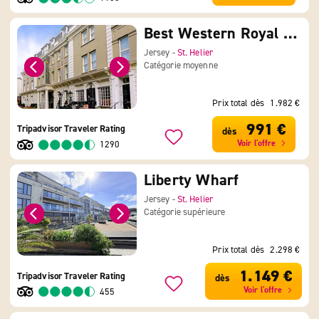
Best Western Royal Hotel
Jersey -
St. Helier
Catégorie moyenne
Prix total dès
1.982 €
991 €
Tripadvisor Traveler Rating
dès
Voir l'offre
1290
Liberty Wharf
Jersey -
St. Helier
Catégorie supérieure
Prix total dès
2.298 €
1.149 €
Tripadvisor Traveler Rating
dès
Voir l'offre
455