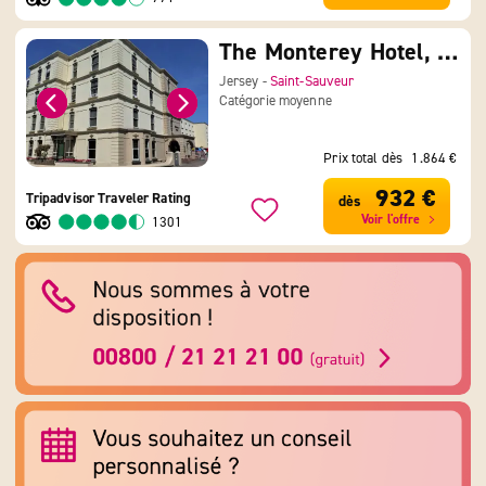
The Monterey Hotel, Sure Hotel Collection by Best Western
Jersey -
Saint-Sauveur
Catégorie moyenne
Prix total dès
1.864 €
932 €
Tripadvisor Traveler Rating
dès
Voir l'offre
1301