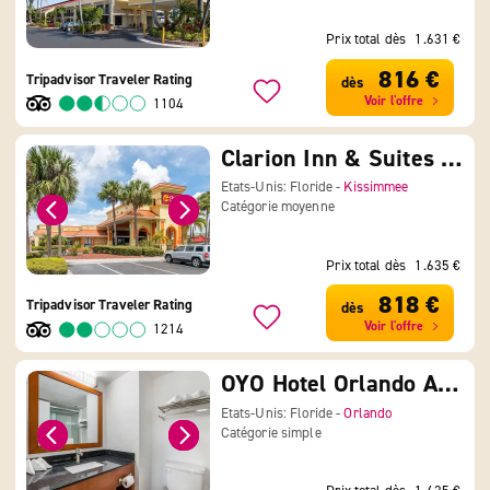
Prix total dès
1.631 €
816 €
Tripadvisor Traveler Rating
dès
Voir l'offre
1104
Clarion Inn & Suites Kissimmee - Lake Buena Vista South
Etats-Unis: Floride -
Kissimmee
Catégorie moyenne
Prix total dès
1.635 €
818 €
Tripadvisor Traveler Rating
dès
Voir l'offre
1214
OYO Hotel Orlando Airport
Etats-Unis: Floride -
Orlando
Catégorie simple