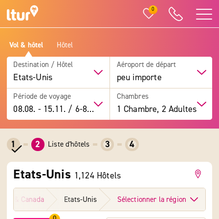
0
Vol & hôtel
Hôtel
Destination / Hôtel
Aéroport de départ
Etats-Unis
peu importe
Période de voyage
Chambres
08.08.
-
15.11.
/
6-8 jours
1 Chambre, 2 Adultes
1
2
3
4
Liste d'hôtels
Etats-Unis
1,124 Hôtels
Unis & Canada
Etats-Unis
Sélectionner la région
0