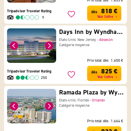
Prix total dès
1.635 €
818 €
Tripadvisor Traveler Rating
dès
Voir l'offre
9
Days Inn by Wyndham Absecon Atlantic City Area
Etats-Unis: New Jersey -
Absecon
Catégorie moyenne
Prix total dès
1.650 €
825 €
Tripadvisor Traveler Rating
dès
Voir l'offre
250
Ramada Plaza by Wyndham Orlando Resort & Suites Internationa
Etats-Unis: Floride -
Orlando
Catégorie moyenne
Prix total dès
1.664 €