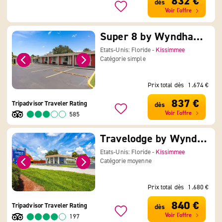
832 €
dès
Voir l'offre
Super 8 by Wyndham Kissimmee/Orlando
Etats-Unis: Floride -
Kissimmee
Catégorie simple
Prix total dès
1.674 €
837 €
Tripadvisor Traveler Rating
dès
Voir l'offre
585
Travelodge by Wyndham Orlando Lake Buena Vista South
Etats-Unis: Floride -
Kissimmee
Catégorie moyenne
Prix total dès
1.680 €
840 €
Tripadvisor Traveler Rating
dès
Voir l'offre
197