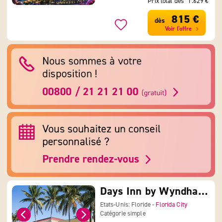
Prix total dès
1.629 €
815 €
dès
Voir l'offre
Days Inn by Wyndham Florida City
Etats-Unis: Floride -
Florida City
Catégorie simple