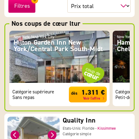
Filtres
Nos coups de cœur ltur
New York, New York City
New York, Ne
Hilton Garden Inn New
Hampto
York/Central Park South-Midt
Chelse
1.311 €
Catégorie supérieure
Catégorie 
dès
Sans repas
Petit-déjeu
Voir l'offre
Quality Inn
Etats-Unis: Floride -
Kissimmee
Catégorie simple