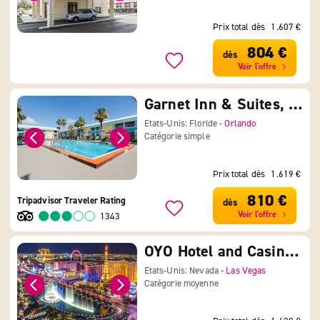
Prix total dès
1.607 €
804 €
dès
Voir l'offre
Garnet Inn & Suites, Orlando
Etats-Unis: Floride -
Orlando
Catégorie simple
Prix total dès
1.619 €
810 €
Tripadvisor Traveler Rating
dès
Voir l'offre
1343
OYO Hotel and Casino Las Vegas
Etats-Unis: Nevada -
Las Vegas
Catégorie moyenne