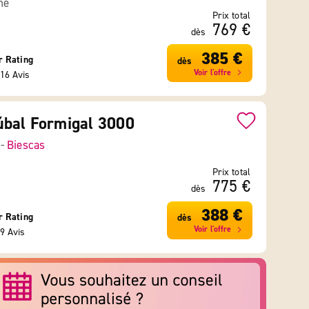
ne
Prix total
769 €
dès
385 €
r Rating
dès
Voir l'offre
16 Avis
úbal Formigal 3000
 -
Biescas
Prix total
775 €
dès
388 €
r Rating
dès
Voir l'offre
9 Avis