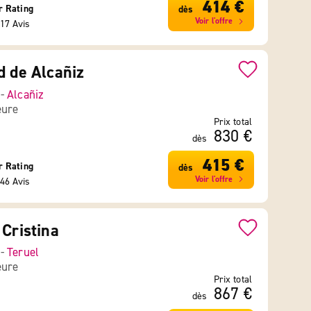
414 €
r Rating
dès
Voir l'offre
17 Avis
d de Alcañiz
 -
Alcañiz
eure
Prix total
830 €
dès
415 €
r Rating
dès
Voir l'offre
46 Avis
 Cristina
 -
Teruel
eure
Prix total
867 €
dès