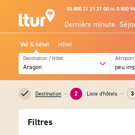
00 800 21 21 21 00
ou
0 800 9
Dernière minute
Séjo
Vol & hôtel
Hôtel
Destination / Hôtel
Aéroport
Aragon
peu imp
2
3
Liste d'hôtels
Destination
Filtres