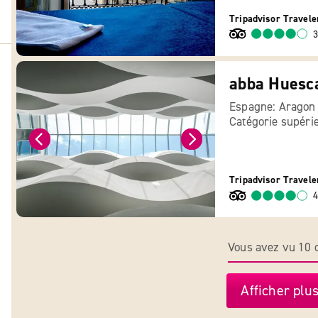
Tripadvisor Travele
3
abba Huesc
Espagne: Aragon
Catégorie supéri
Tripadvisor Travele
4
Vous avez vu 10 o
Afficher plus