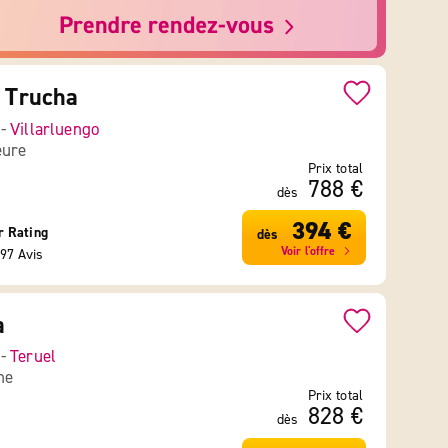
a Trucha
 -
Villarluengo
eure
Prix total
788 €
dès
394 €
r Rating
dès
Voir l'offre
97 Avis
a
 -
Teruel
ne
Prix total
828 €
dès