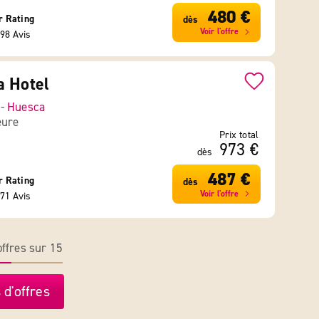
480 €
r Rating
dès
Voir l'offre
98 Avis
a Hotel
 -
Huesca
eure
Prix total
973 €
dès
487 €
r Rating
dès
Voir l'offre
71 Avis
ffres sur 15
 d'offres