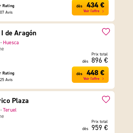
434 €
r Rating
dès
Voir l'offre
07 Avis
 I de Aragón
 -
Huesca
ne
Prix total
896 €
dès
448 €
r Rating
dès
Voir l'offre
25 Avis
rico Plaza
 -
Teruel
ne
Prix total
959 €
dès