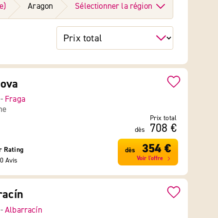
e)
Aragon
Sélectionner la région
nova
 -
Fraga
ne
Prix total
708 €
dès
354 €
r Rating
dès
Voir l'offre
0 Avis
racín
 -
Albarracín