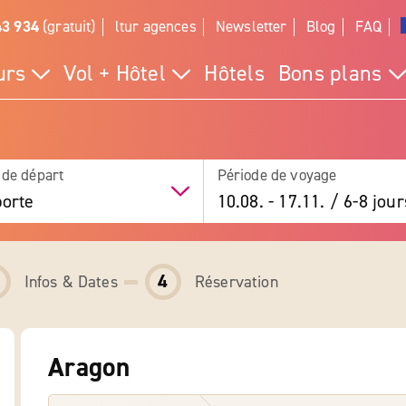
43 934
(gratuit)
ltur agences
Newsletter
Blog
FAQ
urs
Vol + Hôtel
Hôtels
Bons plans
 de départ
Période de voyage
orte
10.08.
-
17.11.
/
6-8 jour
4
Infos & Dates
Réservation
Aragon