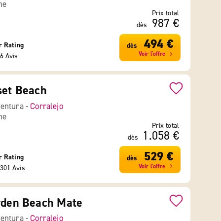
ne
Prix total
987 €
dès
494 €
r Rating
dès
Voir l'offre
6 Avis
set Beach
entura -
Corralejo
ne
Prix total
1.058 €
dès
529 €
r Rating
dès
Voir l'offre
301 Avis
rden Beach Mate
entura -
Corralejo