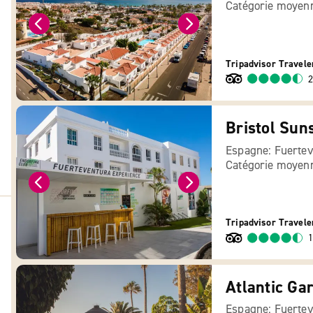
Catégorie moyen
Tripadvisor Travele
2
Bristol Sun
Espagne: Fuertev
Catégorie moyen
Tripadvisor Travele
1
Atlantic Ga
Espagne: Fuertev