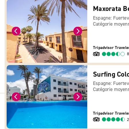
Maxorata B
Espagne: Fuertev
Catégorie moyen
Tripadvisor Travele
8
Surfing Col
Espagne: Fuertev
Catégorie moyen
Tripadvisor Travele
2