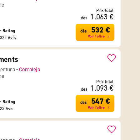
ne
Prix total
1.063 €
dès
532 €
r Rating
dès
Voir l'offre
325 Avis
tments
entura -
Corralejo
ne
Prix total
1.093 €
dès
547 €
r Rating
dès
Voir l'offre
23 Avis