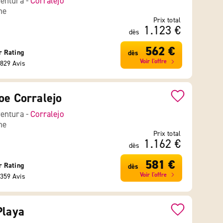
entura -
Corralejo
ne
Prix total
1.123 €
dès
562 €
r Rating
dès
Voir l'offre
829 Avis
oe Corralejo
entura -
Corralejo
ne
Prix total
1.162 €
dès
581 €
r Rating
dès
Voir l'offre
359 Avis
Playa