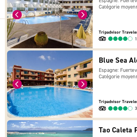
Espagne: Fuertev
Catégorie moyen
Tripadvisor Travele
1
Blue Sea Al
Espagne: Fuertev
Catégorie moyen
Tripadvisor Travele
3
Tao Caleta 