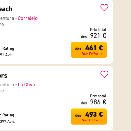
each
entura -
Corralejo
ne
Prix total
921 €
dès
461 €
r Rating
dès
Voir l'offre
91 Avis
ors
entura -
La Oliva
ne
Prix total
986 €
dès
493 €
r Rating
dès
Voir l'offre
397 Avis