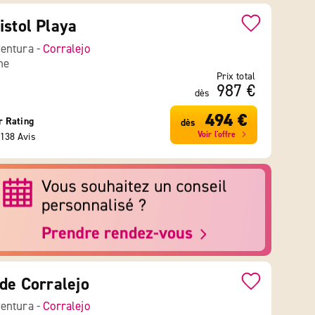
istol Playa
entura -
Corralejo
ne
Prix total
987 €
dès
494 €
r Rating
dès
Voir l'offre
138 Avis
 de Corralejo
entura -
Corralejo