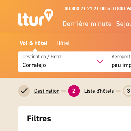
00 800 21 21 21 00
ou
0 800 9
Dernière minute
Séjo
Vol & hôtel
Hôtel
Destination / Hôtel
Aéroport
Corralejo
peu imp
2
3
Liste d'hôtels
Destination
Filtres