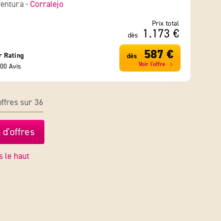
entura -
Corralejo
Prix total
1.173 €
dès
587 €
r Rating
dès
Voir l'offre
00 Avis
ffres sur 36
 d'offres
s le haut