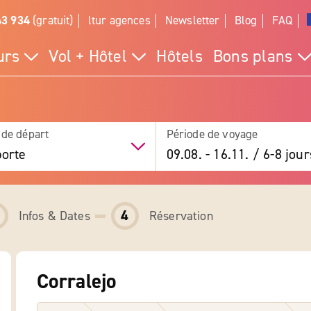
43 934
(gratuit)
ltur agences
Newsletter
Blog
FAQ
urs
Vol + Hôtel
Hôtels
Bons plans
 de départ
Période de voyage
orte
09.08.
-
16.11.
/
6-8 jour
4
Infos & Dates
Réservation
Corralejo