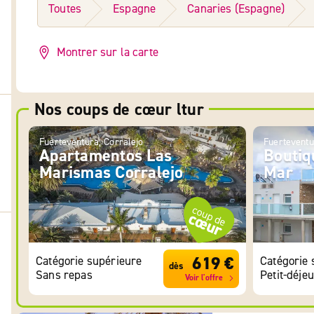
Toutes
Espagne
Canaries (Espagne)
Montrer sur la carte
Nos coups de cœur ltur
Fuerteventura, Corralejo
Fuerteventu
Apartamentos Las
Boutiq
Marismas Corralejo
Mar
619 €
Catégorie supérieure
Catégorie 
dès
Sans repas
Petit-déje
Voir l'offre