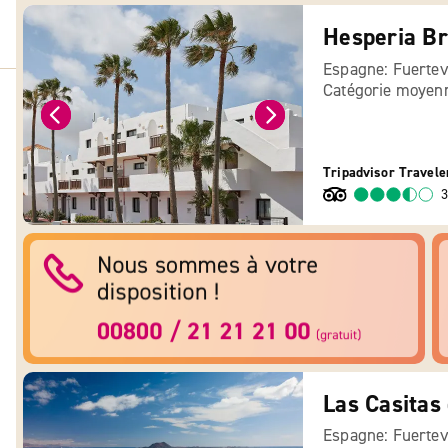
Hesperia Br
Espagne: Fuertev
Catégorie moyen
Tripadvisor Travele
3
Las Casitas
Espagne: Fuertev