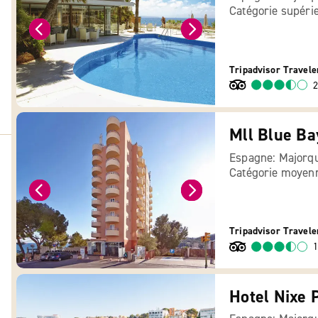
Catégorie supéri
Tripadvisor Travele
2
Mll Blue Ba
Espagne: Majorq
Catégorie moyen
Tripadvisor Travele
1
Hotel Nixe 