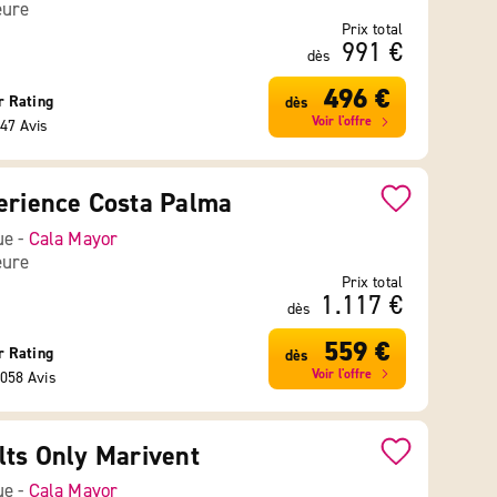
eure
Prix total
991 €
dès
496 €
r Rating
dès
Voir l'offre
47 Avis
erience Costa Palma
ue -
Cala Mayor
eure
Prix total
1.117 €
dès
559 €
r Rating
dès
Voir l'offre
058 Avis
lts Only Marivent
ue -
Cala Mayor