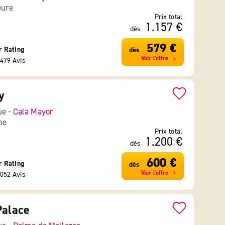
eure
Prix total
1.157 €
dès
579 €
r Rating
dès
Voir l'offre
479 Avis
y
ue -
Cala Mayor
ne
Prix total
1.200 €
dès
600 €
r Rating
dès
Voir l'offre
052 Avis
Palace