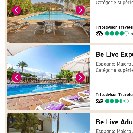
Catégorie supéri
Tripadvisor Travele
4
Be Live Exp
Espagne: Majorq
Catégorie supéri
Tripadvisor Travele
1
Be Live Adu
Espagne: Majorq