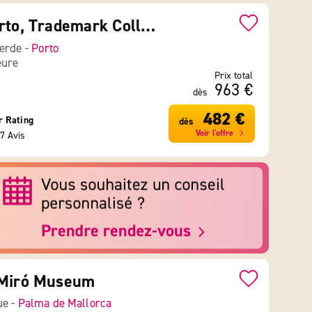
Fontinha Porto, Trademark Collection by Wyndham
Verde -
Porto
eure
Prix total
963 €
dès
482 €
r Rating
dès
Voir l'offre
7 Avis
 Miró Museum
ue -
Palma de Mallorca