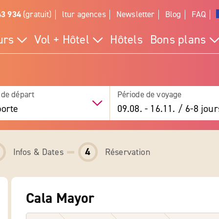
43 934
(gratuit)
ltur agences
Newsletter
Blog
FAQ
urs
Vol + Hôtel
Hôtels
Bons plans
 de départ
Période de voyage
orte
09.08.
-
16.11.
/
6-8 jour
4
Infos & Dates
Réservation
Cala Mayor