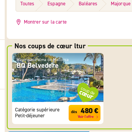
Toutes
Espagne
Baléares
Majorque
Montrer sur la carte
Nos coups de cœur ltur
Majorque, Palma de Mallorca
BQ Belvedere
480 €
Catégorie supérieure
dès
Petit-déjeuner
Voir l'offre