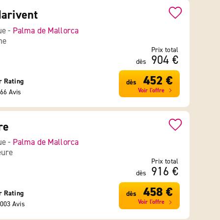
arivent
ue -
Palma de Mallorca
ne
Prix total
904 €
dès
452 €
r Rating
dès
Voir l'offre
66 Avis
re
ue -
Palma de Mallorca
eure
Prix total
916 €
dès
458 €
r Rating
dès
Voir l'offre
003 Avis