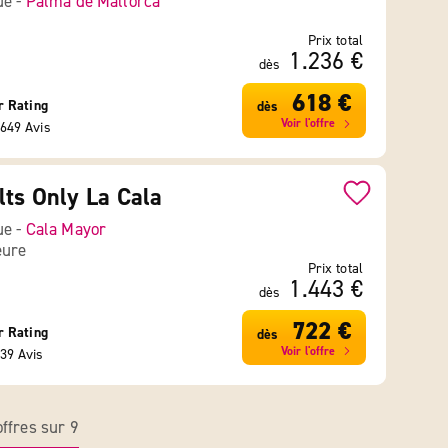
ue -
Palma de Mallorca
Prix total
1.236 €
dès
618 €
r Rating
dès
Voir l'offre
649 Avis
lts Only La Cala
ue -
Cala Mayor
eure
Prix total
1.443 €
dès
722 €
r Rating
dès
Voir l'offre
39 Avis
ffres sur 9