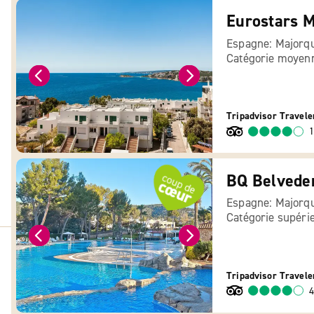
Eurostars M
Espagne: Majorq
Catégorie moyen
Tripadvisor Travele
1
BQ Belvede
Espagne: Majorq
Catégorie supéri
Tripadvisor Travele
4