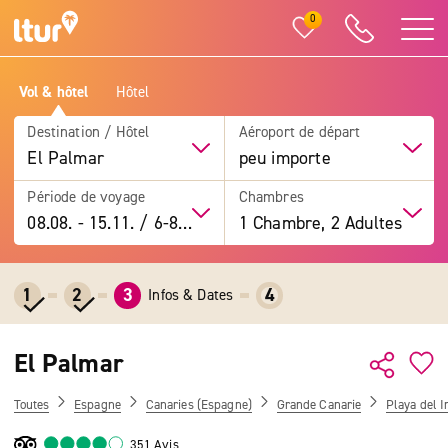
0
Vol & hôtel
Hôtel
Destination / Hôtel
Aéroport de départ
El Palmar
peu importe
Période de voyage
Chambres
08.08.
-
15.11.
/
6-8 jours
1 Chambre, 2 Adultes
1
2
3
4
Infos & Dates
El Palmar
Toutes
Espagne
Canaries (Espagne)
Grande Canarie
Playa del I
351 Avis