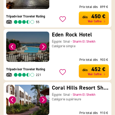
Prix total dès
899 €
450 €
Tripadvisor Traveler Rating
dès
Voir l'offre
55
Eden Rock Hotel
Égypte: Sinaï -
Sharm El Sheikh
Catégorie simple
Prix total dès
903 €
452 €
Tripadvisor Traveler Rating
dès
Voir l'offre
221
Coral Hills Resort Sharm El Sheikh
Égypte: Sinaï -
Sharm El Sheikh
Catégorie supérieure
Prix total dès
910 €