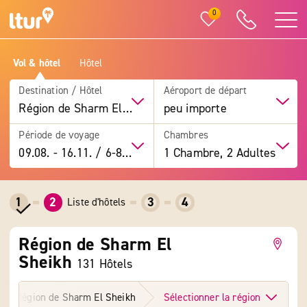
0
Vol & hôtel
Hôtel
Destination / Hôtel
Aéroport de départ
Région de Sharm El Sheikh
peu importe
Période de voyage
Chambres
09.08.
-
16.11.
/
6-8 jours
1 Chambre, 2 Adultes
1
2
3
4
Liste d'hôtels
Région de Sharm El
Sheikh
131 Hôtels
Région de Sharm El Sheikh
Sélectionner la région