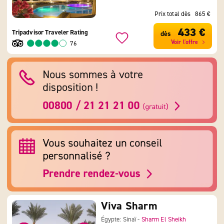
Prix total dès
865 €
433 €
Tripadvisor Traveler Rating
dès
Voir l'offre
76
Viva Sharm
Égypte: Sinaï -
Sharm El Sheikh