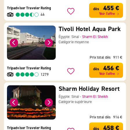
455 €
Tripadvisor Traveler Rating
dès
Voir l'offre
46
Tivoli Hotel Aqua Park
Égypte: Sinaï -
Sharm El Sheikh
Catégorie moyenne
Prix total dès
911 €
456 €
Tripadvisor Traveler Rating
dès
Voir l'offre
1279
Sharm Holiday Resort
Égypte: Sinaï -
Sharm El Sheikh
Catégorie supérieure
Prix total dès
916 €
458 €
Tripadvisor Traveler Rating
dès