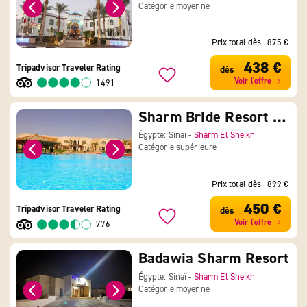
Catégorie moyenne
Prix total dès
875 €
438 €
Tripadvisor Traveler Rating
dès
Voir l'offre
1491
Sharm Bride Resort Aqua & SPA
Égypte: Sinaï -
Sharm El Sheikh
Catégorie supérieure
Prix total dès
899 €
450 €
Tripadvisor Traveler Rating
dès
Voir l'offre
776
Badawia Sharm Resort
Égypte: Sinaï -
Sharm El Sheikh
Catégorie moyenne