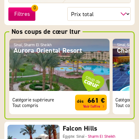
0
Filtres
Nos coups de cœur ltur
Sinaï, Sharm El Sheikh
Sinaï, Sharm
Aurora Oriental Resort
Charmi
661 €
Catégorie supérieure
Catégorie s
dès
Tout compris
Tout compr
Voir l'offre
Falcon Hills
Égypte: Sinaï -
Sharm El Sheikh