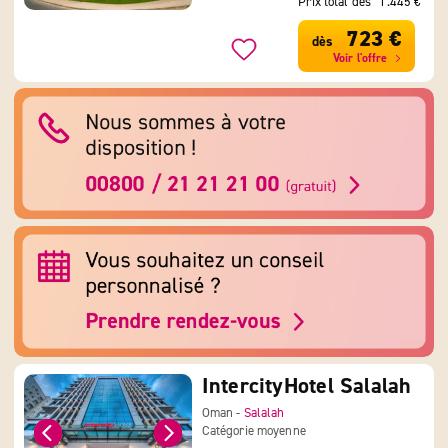
Prix total dès
1.445 €
723 €
dès
Voir l'offre
IntercityHotel Salalah
Oman -
Salalah
Catégorie moyenne