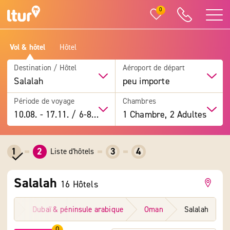
0
Vol & hôtel
Hôtel
Destination / Hôtel
Aéroport de départ
Salalah
peu importe
Période de voyage
Chambres
10.08.
-
17.11.
/
6-8 jours
1 Chambre, 2 Adultes
1
2
3
4
Liste d'hôtels
Salalah
16 Hôtels
utes
Dubaï & péninsule arabique
Oman
Salalah
0