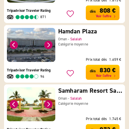
Prix total dès
1.615 €
808 €
Tripadvisor Traveler Rating
dès
Voir l'offre
871
Hamdan Plaza
Oman -
Salalah
Catégorie moyenne
Prix total dès
1.659 €
830 €
Tripadvisor Traveler Rating
dès
Voir l'offre
96
Samharam Resort Salalah
Oman -
Salalah
Catégorie moyenne
Prix total dès
1.745 €