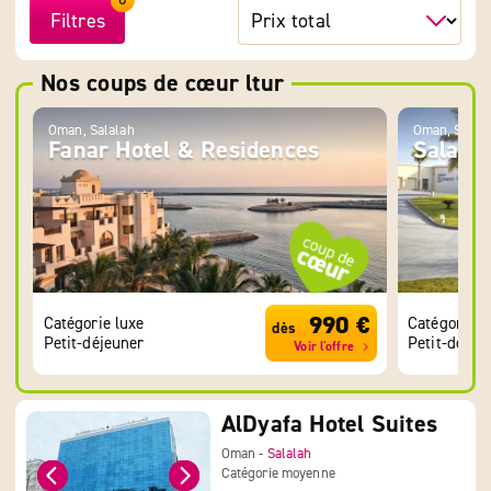
Filtres
Nos coups de cœur ltur
Oman, Salalah
Oman, Salal
Fanar Hotel & Residences
Salala
990 €
Catégorie luxe
Catégorie l
dès
Petit-déjeuner
Petit-déjeu
Voir l'offre
AlDyafa Hotel Suites
Oman -
Salalah
Catégorie moyenne