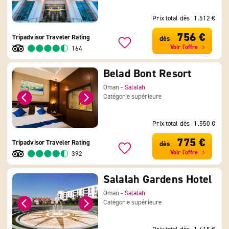
Prix total dès
1.512 €
756 €
Tripadvisor Traveler Rating
dès
Voir l'offre
164
Belad Bont Resort
Oman -
Salalah
Catégorie supérieure
Prix total dès
1.550 €
775 €
Tripadvisor Traveler Rating
dès
Voir l'offre
392
Salalah Gardens Hotel
Oman -
Salalah
Catégorie supérieure