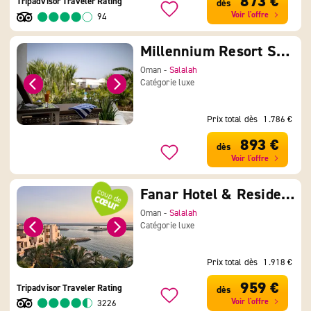
873 €
Tripadvisor Traveler Rating
dès
Voir l'offre
94
Millennium Resort Salalah
Oman -
Salalah
Catégorie luxe
Prix total dès
1.786 €
893 €
dès
Voir l'offre
Fanar Hotel & Residences
Oman -
Salalah
Catégorie luxe
Prix total dès
1.918 €
959 €
Tripadvisor Traveler Rating
dès
Voir l'offre
3226