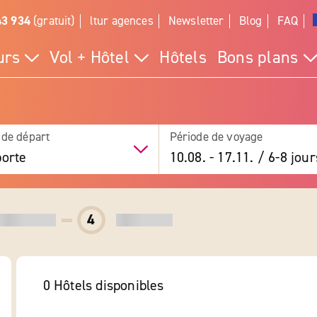
43 934
(gratuit)
ltur agences
Newsletter
Blog
FAQ
urs
Vol + Hôtel
Hôtels
Bons plans
 de départ
Période de voyage
orte
10.08.
-
17.11.
/
6-8 jour
4
0 Hôtels
disponibles