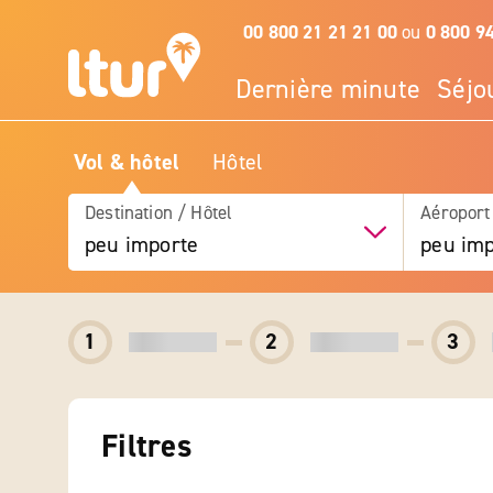
00 800 21 21 21 00
ou
0 800 9
Dernière minute
Séjo
Vol & hôtel
Hôtel
Destination / Hôtel
Aéroport
peu importe
peu imp
1
2
3
Filtres