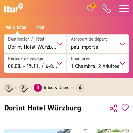
0
Vol & hôtel
Hôtel
Destination / Hôtel
Aéroport de départ
Dorint Hotel Würzburg
peu importe
Période de voyage
Chambres
08.08.
-
15.11.
/
6-8 jours
1 Chambre, 2 Adultes
1
2
3
4
Infos & Dates
Dorint Hotel Würzburg