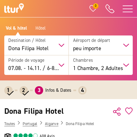
0
Vol & hôtel
Hôtel
Destination / Hôtel
Aéroport de départ
Dona Filipa Hotel
peu importe
Période de voyage
Chambres
07.08.
-
14.11.
/
6-8 jours
1 Chambre, 2 Adultes
1
2
3
4
Infos & Dates
Dona Filipa Hotel
Toutes
Portugal
Algarve
Dona Filipa Hotel
608 Avis