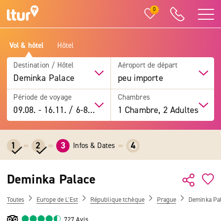
0
Vol & hôtel
Hôtel
Destination / Hôtel
Aéroport de départ
Deminka Palace
peu importe
Période de voyage
Chambres
09.08.
-
16.11.
/
6-8 jours
1 Chambre, 2 Adultes
1
2
3
4
Infos & Dates
Deminka Palace
Toutes
Europe de L'Est
République tchèque
Prague
Deminka Pa
727 Avis