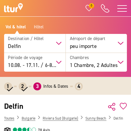
0
Vol & hôtel
Hôtel
Destination / Hôtel
Aéroport de départ
Delfin
peu importe
Période de voyage
Chambres
10.08.
-
17.11.
/
6-8 jours
1 Chambre, 2 Adultes
1
2
3
4
Infos & Dates
Delfin
Toutes
Bulgarie
Riviera Sud (Bulgarie)
Sunny Beach
Delfin
78 Avis