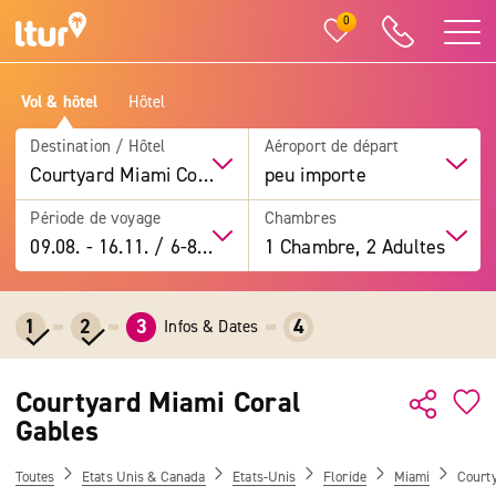
0
Vol & hôtel
Hôtel
Destination / Hôtel
Aéroport de départ
Courtyard Miami Coral Gables
peu importe
Période de voyage
Chambres
09.08.
-
16.11.
/
6-8 jours
1 Chambre, 2 Adultes
1
2
3
4
Infos & Dates
Courtyard Miami Coral
Gables
Toutes
Etats Unis & Canada
Etats-Unis
Floride
Miami
Court