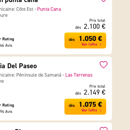
icaine: Côte Est -
Punta Cana
eure
Prix total
2.100 €
dès
1.050 €
r Rating
dès
Voir l'offre
46 Avis
ia Del Paseo
icaine: Péninsule de Samaná -
Las Terrenas
ne
Prix total
2.149 €
dès
1.075 €
r Rating
dès
Voir l'offre
94 Avis