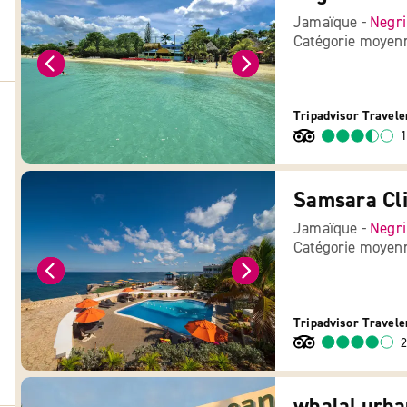
Jamaïque -
Negri
Catégorie moyen
Tripadvisor Travele
1
Samsara Cli
Jamaïque -
Negri
Catégorie moyen
Tripadvisor Travele
2
whala! urba