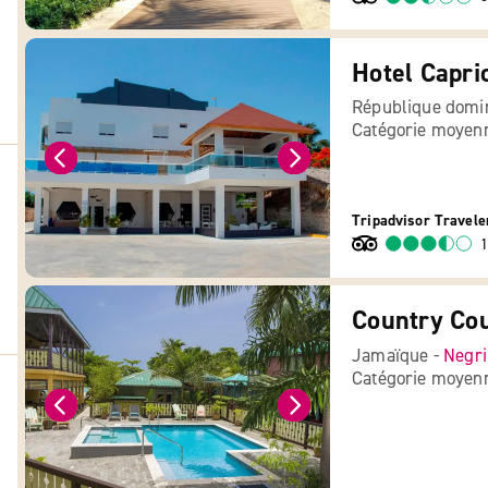
Hotel Capri
République domin
Catégorie moyen
Tripadvisor Travele
1
Country Co
Jamaïque -
Negri
Catégorie moyen