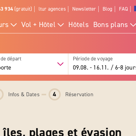
43 934
(gratuit)
ltur agences
Newsletter
Blog
FAQ
urs
Vol + Hôtel
Hôtels
Bons plans
 de départ
Période de voyage
orte
09.08.
-
16.11.
/
6-8 jour
4
Infos & Dates
Réservation
îles, plages et évasion