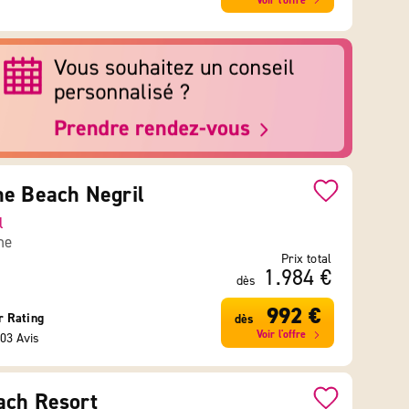
Voir l'offre
e Beach Negril
l
ne
Prix total
1.984 €
dès
992 €
r Rating
dès
Voir l'offre
03 Avis
ach Resort