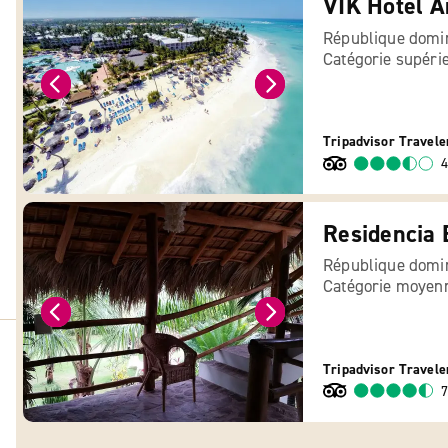
VIK Hotel A
République domin
Catégorie supéri
Tripadvisor Travele
4
Residencia 
République domin
Catégorie moyen
Tripadvisor Travele
7