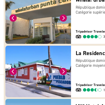
République domin
Catégorie supéri
Tripadvisor Travele
3
La Residenc
République domin
Catégorie moyen
Tripadvisor Travele
1