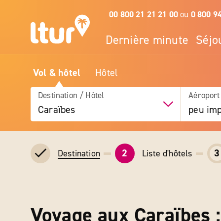
00 800 21 21 21 00
ou
0 800 9
Dernière minute
Séjo
Vol & hôtel
Hôtel
Destination / Hôtel
Aéroport
Caraïbes
peu imp
2
3
Liste d'hôtels
Destination
Voyage aux Caraïbes : 