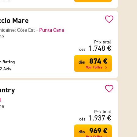
ccio Mare
icaine: Côte Est -
Punta Cana
ne
Prix total
1.748 €
dès
874 €
r Rating
dès
Voir l'offre
2 Avis
untry
l
ne
Prix total
1.937 €
dès
969 €
dès