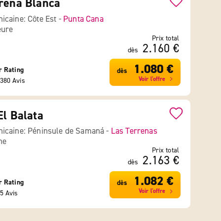
rena Blanca
icaine: Côte Est -
Punta Cana
eure
Prix total
2.160 €
dès
1.080 €
r Rating
dès
Voir l'offre
380 Avis
El Balata
icaine: Péninsule de Samaná -
Las Terrenas
ne
Prix total
2.163 €
dès
1.082 €
r Rating
dès
Voir l'offre
5 Avis