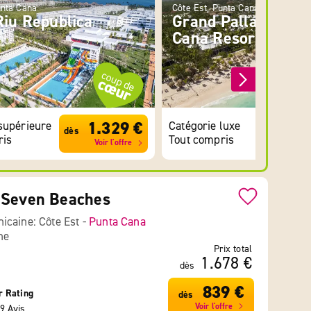
unta Cana
Côte Est, Punta Cana
Riu Republica
Grand Palladium P
Cana Resort & Spa
1.329 €
supérieure
Catégorie luxe
dès
dès
ris
Tout compris
Voir l'offre
 Seven Beaches
icaine: Côte Est -
Punta Cana
ne
Prix total
1.678 €
dès
839 €
r Rating
dès
Voir l'offre
9 Avis