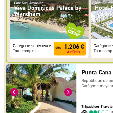
Côte Sud, Bayahibe
Côte Est, P
Viva Dominicus Palace by
Hotel 
Wyndham
1.206 €
Catégorie supérieure
Catégorie 
dès
Tout compris
Tout comp
Voir l'offre
Punta Cana
République domin
Catégorie moyen
Tripadvisor Travele
3