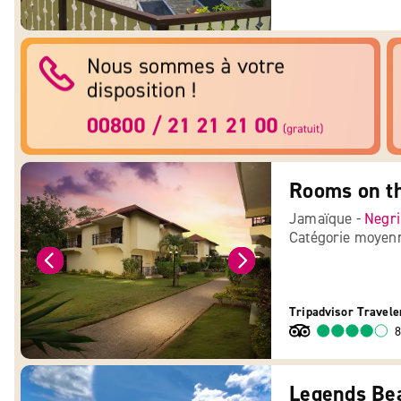
Rooms on th
Jamaïque -
Negri
Catégorie moyen
Tripadvisor Travele
8
Legends Be