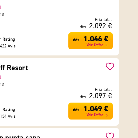
l
ne
Prix total
2.092 €
dès
1.046 €
r Rating
dès
Voir l'offre
422 Avis
ff Resort
l
ne
Prix total
2.097 €
dès
1.049 €
r Rating
dès
Voir l'offre
134 Avis
n punta cana