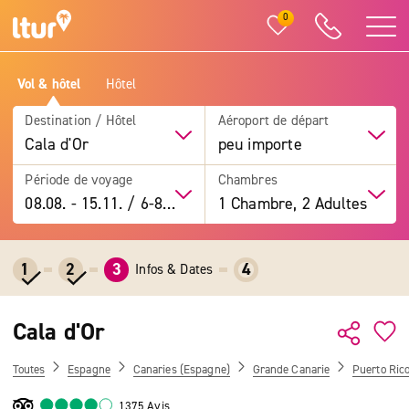
0
Vol & hôtel
Hôtel
Destination / Hôtel
Aéroport de départ
Cala d'Or
peu importe
Période de voyage
Chambres
08.08.
-
15.11.
/
6-8 jours
1 Chambre, 2 Adultes
1
2
3
4
Infos & Dates
Cala d'Or
Toutes
Espagne
Canaries (Espagne)
Grande Canarie
Puerto Ric
1375 Avis