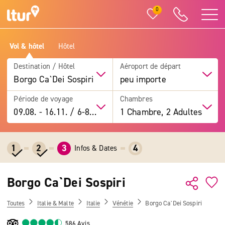
0
Vol & hôtel
Hôtel
Destination / Hôtel
Aéroport de départ
Borgo Ca`Dei Sospiri
peu importe
Période de voyage
Chambres
09.08.
-
16.11.
/
6-8 jours
1 Chambre, 2 Adultes
1
2
3
4
Infos & Dates
Borgo Ca`Dei Sospiri
Toutes
Italie & Malte
Italie
Vénétie
Borgo Ca`Dei Sospiri
586 Avis