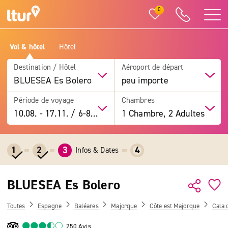
0
Vol & hôtel
Hôtel
Destination / Hôtel
Aéroport de départ
BLUESEA Es Bolero
peu importe
Période de voyage
Chambres
10.08.
-
17.11.
/
6-8 jours
1 Chambre, 2 Adultes
1
2
3
4
Infos & Dates
BLUESEA Es Bolero
Toutes
Espagne
Baléares
Majorque
Côte est Majorque
Cala 
250 Avis