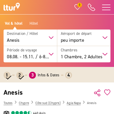
0
Vol & hôtel
Hôtel
Destination / Hôtel
Aéroport de départ
Anesis
peu importe
Période de voyage
Chambres
08.08.
-
15.11.
/
6-8 jours
1 Chambre, 2 Adultes
1
2
3
4
Infos & Dates
Anesis
Toutes
Chypre
Côte sud (Chypre)
Agia Napa
Anesis
440 Avis