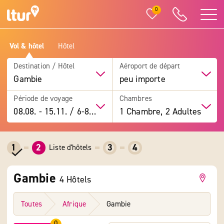
0
Vol & hôtel
Hôtel
Destination / Hôtel
Aéroport de départ
Gambie
peu importe
Période de voyage
Chambres
08.08.
-
15.11.
/
6-8 jours
1 Chambre, 2 Adultes
1
2
3
4
Liste d'hôtels
Gambie
4 Hôtels
Toutes
Afrique
Gambie
0