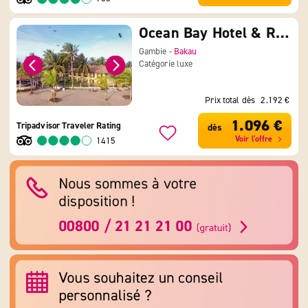
Ocean Bay Hotel & Resort
Gambie -
Bakau
Catégorie luxe
Prix total dès
2.192 €
1.096 €
Tripadvisor Traveler Rating
dès
Voir l'offre
1415