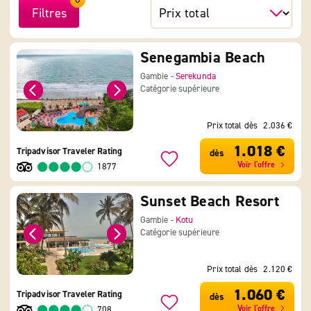
Filtres
Senegambia Beach
Gambie -
Serekunda
Catégorie supérieure
Prix total dès
2.036 €
1.018 €
Tripadvisor Traveler Rating
dès
Voir l'offre
1877
Sunset Beach Resort
Gambie -
Kotu
Catégorie supérieure
Prix total dès
2.120 €
1.060 €
Tripadvisor Traveler Rating
dès
Voir l'offre
708