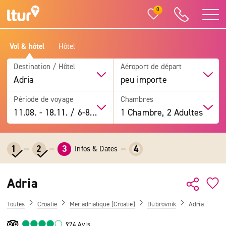
0
Vol & hôtel
Hôtel
Destination / Hôtel
Aéroport de départ
Adria
peu importe
Période de voyage
Chambres
11.08.
-
18.11.
/
6-8 jours
1 Chambre, 2 Adultes
1
2
3
4
Infos & Dates
Adria
Toutes
Croatie
Mer adriatique (Croatie)
Dubrovnik
Adria
974 Avis