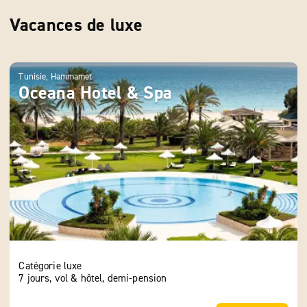
Vacances de luxe
Tunisie, Hammamet
Tuni
Oceana Hotel & Spa
Ra
H
Catégorie luxe
Caté
7 jours, vol & hôtel, demi-pension
7 jo