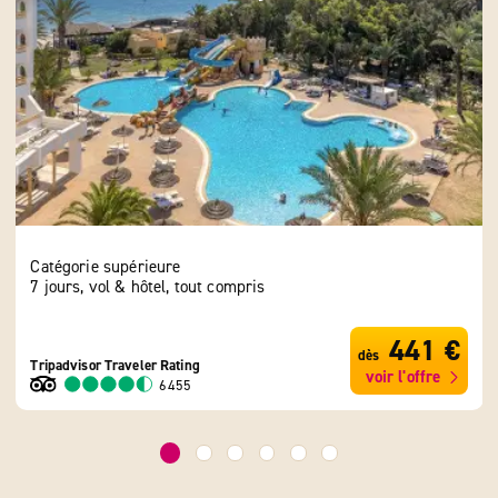
Catégorie supérieure
Caté
7 jours, vol & hôtel, tout compris
7 jo
441 €
dès
Tripadvisor Traveler Rating
Tripa
voir l'offre
6455