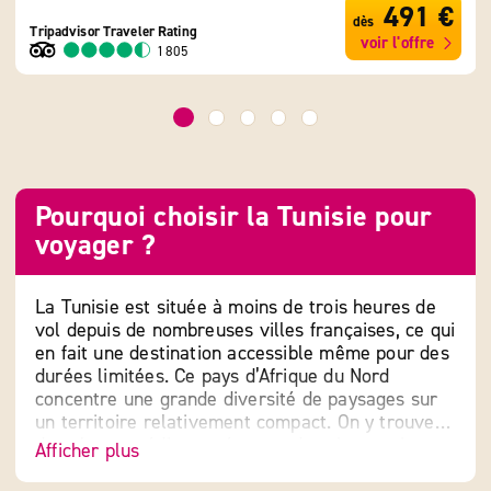
491 €
dès
Tripadvisor Traveler Rating
Tripa
voir l'offre
1805
Pourquoi choisir la Tunisie pour
voyager ?
La Tunisie est située à moins de trois heures de
vol depuis de nombreuses villes françaises, ce qui
en fait une destination accessible même pour des
durées limitées. Ce pays d’Afrique du Nord
concentre une grande diversité de paysages sur
un territoire relativement compact. On y trouve
des plages méditerranéennes, des sites antiques
Afficher plus