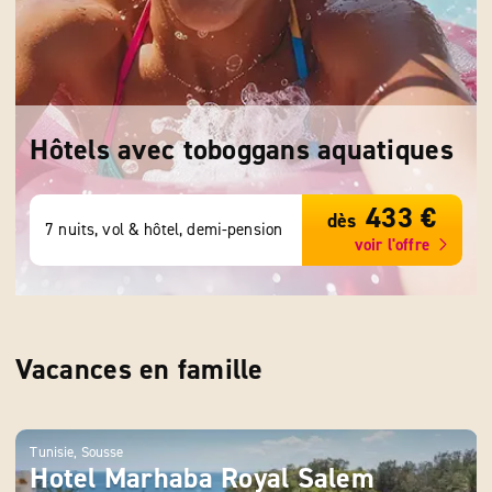
Hôtels avec toboggans aquatiques
433 €
dès
7 nuits, vol & hôtel, demi-pension
voir l'offre
Vacances en famille
Tunisie, Sousse
Tunis
Hotel Marhaba Royal Salem
We