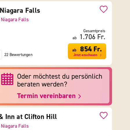
 Niagara Falls
-
Niagara Falls
Gesamtpreis
1.706 Fr.
ab
854 Fr.
ab
22 Bewertungen
Jetzt anschauen
& Inn at Clifton Hill
-
Niagara Falls