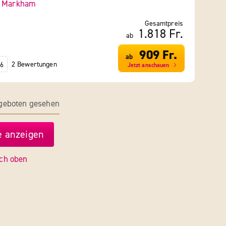
-
Markham
Gesamtpreis
1.818 Fr.
ab
909 Fr.
ab
2 Bewertungen
6
Jetzt anschauen
ngeboten gesehen
 anzeigen
ch oben