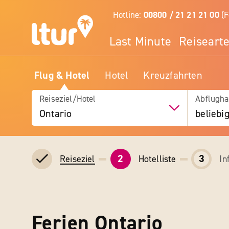
Hotline:
00800 / 21 21 21 00
(F
Last Minute
Reiseart
Flug & Hotel
Hotel
Kreuzfahrten
Reiseziel/Hotel
Abflugha
Ontario
beliebi
2
3
Hotelliste
In
Reiseziel
Ferien Ontario