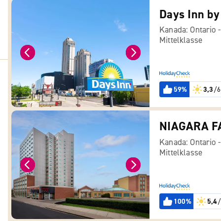
Days Inn b
Kanada: Ontario 
Mittelklasse
59%
3,3
/6
Kanada: Ontario 
Mittelklasse
100%
5,4
/