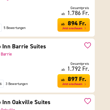
Gesamtpreis
1.786 Fr.
ab
894 Fr.
ab
5 Bewertungen
Jetzt anschauen
 Inn Barrie Suites
-
Barrie
Gesamtpreis
1.792 Fr.
ab
897 Fr.
ab
3 Bewertungen
6
Jetzt anschauen
 Inn Oakville Suites