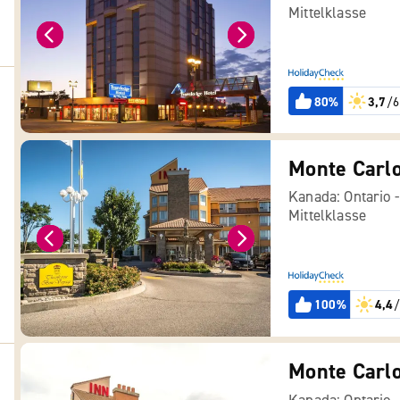
Mittelklasse
80%
3,7
/6
Monte Carlo
Kanada: Ontario 
Mittelklasse
100%
4,4
/
Monte Carlo