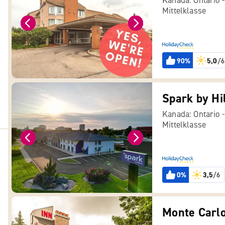
Kanada: Ontario 
Mittelklasse
90%
5,0
/6
Kanada: Ontario 
Mittelklasse
0%
3,5
/6