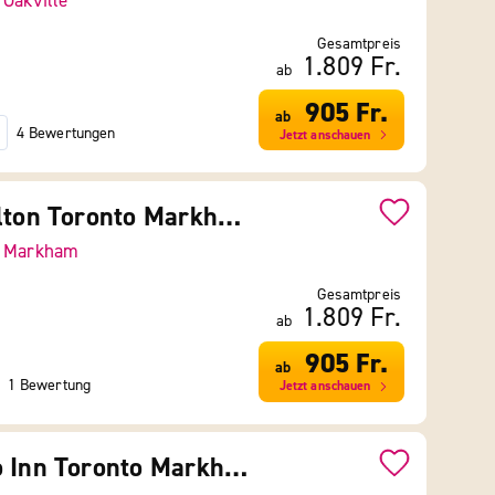
-
Oakville
Gesamtpreis
1.809 Fr.
ab
905 Fr.
ab
4 Bewertungen
Jetzt anschauen
Spark by Hilton Toronto Markham
-
Markham
Gesamtpreis
1.809 Fr.
ab
905 Fr.
ab
1 Bewertung
Jetzt anschauen
Monte Carlo Inn Toronto Markham Suites