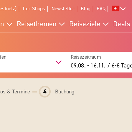
estnetz)
ltur Shops
Newsletter
Blog
FAQ
en
Reisethemen
Reiseziele
Deals
fen
Reisezeitraum
g
09.08.
-
16.11.
/
6-8 Tag
4
fos & Termine
Buchung