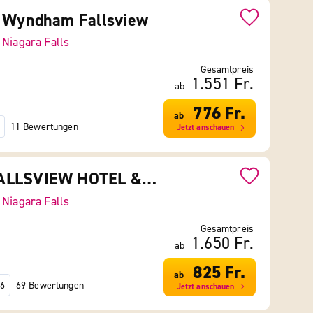
y Wyndham Fallsview
-
Niagara Falls
Gesamtpreis
1.551 Fr.
ab
776 Fr.
ab
11 Bewertungen
Jetzt anschauen
NIAGARA FALLSVIEW HOTEL & SUITES (FORMERLY RADISSON)
-
Niagara Falls
Gesamtpreis
1.650 Fr.
ab
825 Fr.
ab
69 Bewertungen
6
Jetzt anschauen