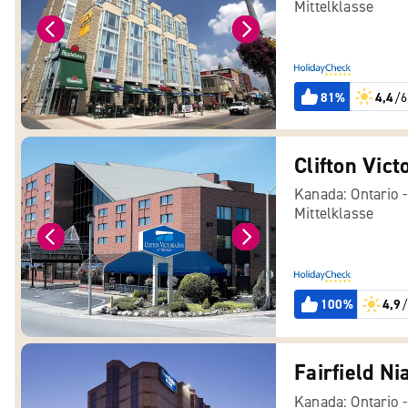
Mittelklasse
81%
4,4
/6
Clifton Vict
Kanada: Ontario 
Mittelklasse
100%
4,9
/
Fairfield Ni
Kanada: Ontario 