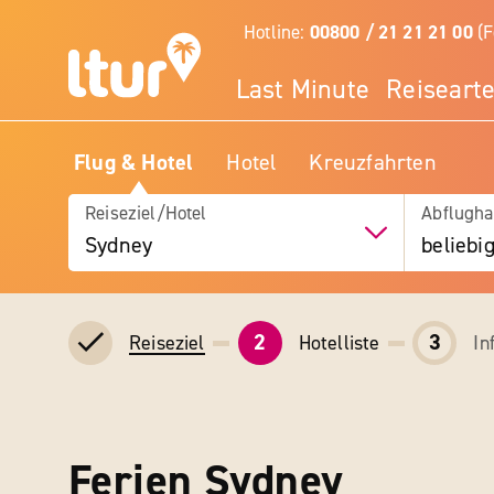
Hotline:
00800 / 21 21 21 00
(F
Last Minute
Reiseart
Flug & Hotel
Hotel
Kreuzfahrten
Reiseziel/Hotel
Abflugha
Sydney
beliebi
2
3
Hotelliste
In
Reiseziel
Ferien Sydney