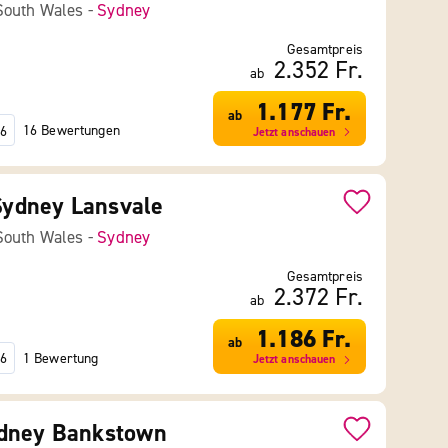
South Wales -
Sydney
Gesamtpreis
2.352 Fr.
ab
1.177 Fr.
ab
16 Bewertungen
6
Jetzt anschauen
 Sydney Lansvale
South Wales -
Sydney
Gesamtpreis
2.372 Fr.
ab
1.186 Fr.
ab
1 Bewertung
6
Jetzt anschauen
dney Bankstown