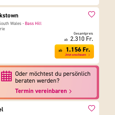
kstown
South Wales -
Bass Hill
rie
Gesamtpreis
2.310 Fr.
ab
1.156 Fr.
ab
Jetzt anschauen
el