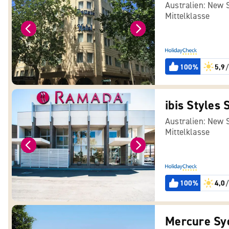
Australien: New 
Mittelklasse
100%
5,9
/
ibis Styles
Australien: New 
Mittelklasse
100%
4,0
/
Mercure Sy