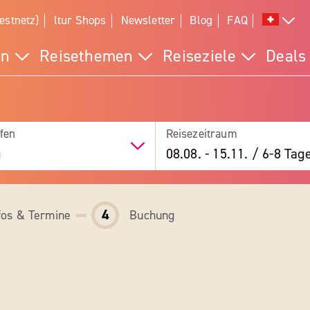
estnetz)
ltur Shops
Newsletter
Blog
FAQ
en
Reisethemen
Reiseziele
Deals
fen
Reisezeitraum
g
08.08.
-
15.11.
/
6-8 Tag
4
fos & Termine
Buchung