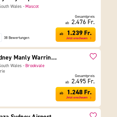
South Wales -
Mascot
Gesamtpreis
2.476 Fr.
ab
1.239 Fr.
ab
38 Bewertungen
Jetzt anschauen
Mercure Sydney Manly Warringah
South Wales -
Brookvale
rie
Gesamtpreis
2.495 Fr.
ab
1.248 Fr.
ab
Jetzt anschauen
aza Sydney Airport