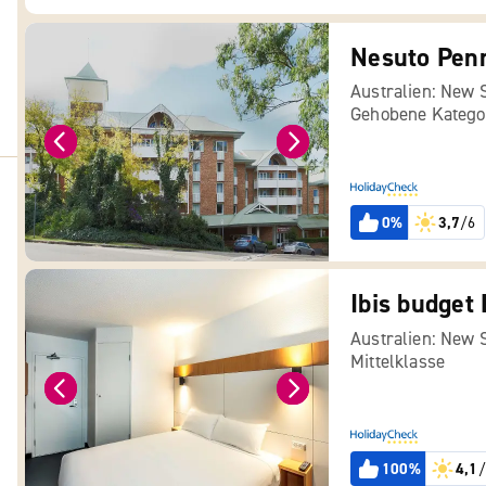
Australien: New 
Gehobene Katego
0%
3,7
/6
Ibis budget 
Australien: New 
Mittelklasse
100%
4,1
/