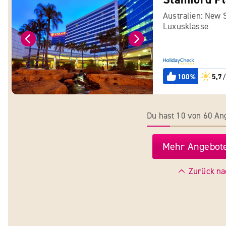
Australien: New 
Luxusklasse
100%
5,7
/
Du hast 10 von 60 A
Mehr Angebote
Zurück na