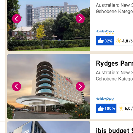
Australien: New 
Gehobene Katego
32%
4,8
/6
Rydges Par
Australien: New 
Gehobene Katego
100%
6,0
/
ibis budget