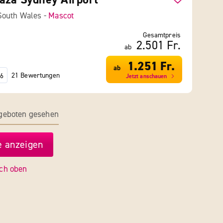
South Wales -
Mascot
Gesamtpreis
2.501 Fr.
ab
1.251 Fr.
ab
21 Bewertungen
6
Jetzt anschauen
ngeboten gesehen
 anzeigen
ch oben