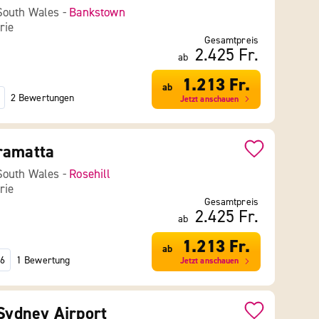
South Wales -
Bankstown
rie
Gesamtpreis
2.425 Fr.
ab
1.213 Fr.
ab
2 Bewertungen
Jetzt anschauen
ramatta
South Wales -
Rosehill
rie
Gesamtpreis
2.425 Fr.
ab
1.213 Fr.
ab
1 Bewertung
6
Jetzt anschauen
 Sydney Airport