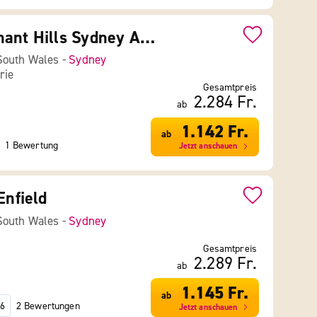
Nesuto Pennant Hills Sydney Apartment Hotel
South Wales -
Sydney
rie
Gesamtpreis
2.284 Fr.
ab
1.142 Fr.
ab
1 Bewertung
Jetzt anschauen
Enfield
South Wales -
Sydney
Gesamtpreis
2.289 Fr.
ab
1.145 Fr.
ab
2 Bewertungen
6
Jetzt anschauen