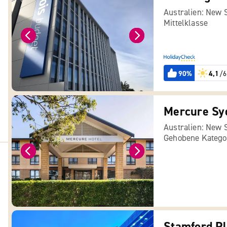
Australien: New 
Mittelklasse
90%
4,1
/6
Australien: New 
Gehobene Katego
Stamford Pl