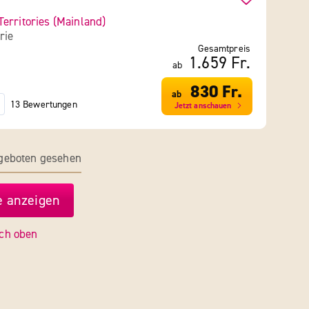
erritories (Mainland)
rie
Gesamtpreis
1.659 Fr.
ab
830 Fr.
ab
13 Bewertungen
Jetzt anschauen
ngeboten gesehen
 anzeigen
ch oben