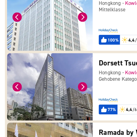
Hongkong -
Kowl
Mittelklasse
100%
4,4
/
Dorsett Ts
Hongkong -
Kowl
Gehobene Katego
77%
4,4
/6