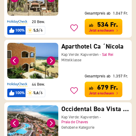
Gesamtpreis ab
1.067 Fr.
20 Bew.
534 Fr.
ab
100%
5,5
/6
Jetzt anschauen
Aparthotel Ca ´Nicola
Kap Verde: Kapverden -
Sal Rei
Mittelklasse
Gesamtpreis ab
1.357 Fr.
44 Bew.
679 Fr.
ab
100%
5,6
/6
Jetzt anschauen
Occidental Boa Vista Beach
Kap Verde: Kapverden -
Praia de Chaves
Gehobene Kategorie