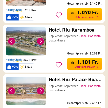
Gesamtpreis ab
2.140 Fr.
1231 Bew.
1.070 Fr.
ab
72%
4,4
/6
Jetzt anschauen
Hotel Riu Karamboa
Kap Verde: Kapverden -
Insel Boa Vista
Luxusklasse
Gesamtpreis ab
2.202 Fr.
3491 Bew.
1.101 Fr.
ab
92%
5,4
/6
Jetzt anschauen
Hotel Riu Palace Boavista
Kap Verde: Kapverden -
Insel Boa Vista
Luxusklasse
Gesamtpreis ab
2.616 Fr.