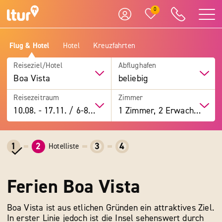
0
Flug & Hotel
Hotel
Kreuzfahrten
Reiseziel/Hotel
Abflughafen
Boa Vista
beliebig
Reisezeitraum
Zimmer
10.08.
-
17.11.
/
6-8 Tage
1 Zimmer, 2 Erwachsene
1
2
3
4
Hotelliste
Ferien Boa Vista
Boa Vista ist aus etlichen Gründen ein attraktives Ziel.
In erster Linie jedoch ist die Insel sehenswert durch