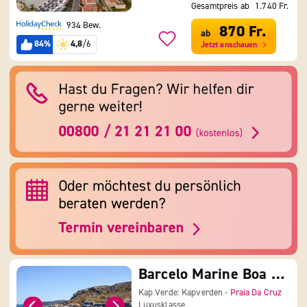
Gesamtpreis ab
1.740 Fr.
934 Bew.
870 Fr.
ab
84%
4,8
/6
Jetzt anschauen
Barcelo Marine Boa Vista ( Adults Only)
Kap Verde: Kapverden -
Praia Da Cruz
Luxusklasse