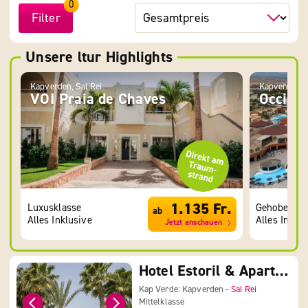
0
Filter
Unsere ltur Highlights
Kapverden, Sal Rei
Kapverden, 
VOI Praia de Chaves
Occiden
1.135 Fr.
Luxusklasse
Gehobene K
ab
Alles Inklusive
Alles Inklus
Jetzt anschauen
Hotel Estoril & Apartments
Kap Verde: Kapverden -
Sal Rei
Mittelklasse