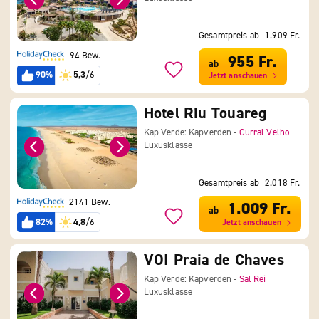
Gesamtpreis ab
1.909 Fr.
94 Bew.
955 Fr.
ab
90%
5,3
/6
Jetzt anschauen
Hotel Riu Touareg
Kap Verde: Kapverden -
Curral Velho
Luxusklasse
Gesamtpreis ab
2.018 Fr.
2141 Bew.
1.009 Fr.
ab
82%
4,8
/6
Jetzt anschauen
VOI Praia de Chaves
Kap Verde: Kapverden -
Sal Rei
Luxusklasse