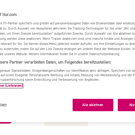
f ltur.com
re
11
-Partner speichern und greifen auf personenbezogene Daten wie Browserdaten oder eindeu
ät zu. Durch Auswahl von Akzeptieren aktivieren Sie Tracking-Technologien für die unter „Wir un
aten, um Ihnen Dienste bereitzustellen“ aufgeführten Zwecke. Durch Auswahl von Alle ablehnen o
igung werden diese deaktiviert. Wenn Tracker deaktiviert sind, sind manche Inhalte und Anzeigen
 relevant für Sie. Sie können dieses Menü jederzeit wieder aufrufen, um Ihre Einstellungen zu änd
zu widerrufen, indem Sie auf den Link Zwecke anzeigen am unteren Rand der Webseite klicken. Ih
alb unseres Website. Weitere Informationen finden Sie in unserer Datenschutzerklärung.
sere Partner verarbeiten Daten, um Folgendes bereitzustellen:
nauer Standortdaten. Endgeräteeigenschaften zur Identifikation aktiv abfragen. Speichern von ode
 auf einem Endgerät. Personalisierte Werbung und Inhalte, Messung von Werbeleistung und der 
elgruppenforschung sowie Entwicklung und Verbesserung von Angeboten.
ner (Lieferanten)
tipps für die Kapver
igen
Alle ablehnen
Akz
13. März 2017
ration