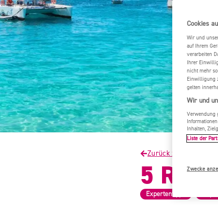
Cookies au
Wir und unse
auf Ihrem Ger
verarbeiten D
Ihrer Einwill
nicht mehr so
Einwilligung 
gelten innerh
Wir und un
Verwendung ge
Informationen
Inhalten, Zi
Liste der Part
Zurück zur Startseite
5 Reise
Zwecke anze
,
Expertentipps
Inspi