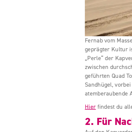
Fernab vom Masse
geprägter Kultur i
„Perle“ der Kapve
zwischen durchschn
geführten Quad To
Sandhügel, vorbei
atemberaubende Aus
Hier
findest du al
2. Für Nac