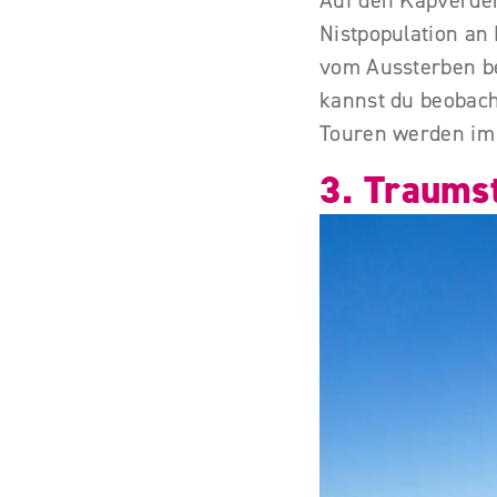
Auf den Kapverden
Nistpopulation an 
vom Aussterben be
kannst du beobach
Touren werden im
3. Traums