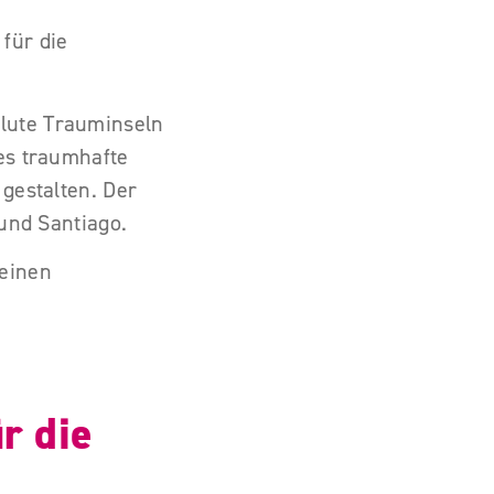
für die
olute Trauminseln
 es traumhafte
 gestalten. Der
 und Santiago.
deinen
r die