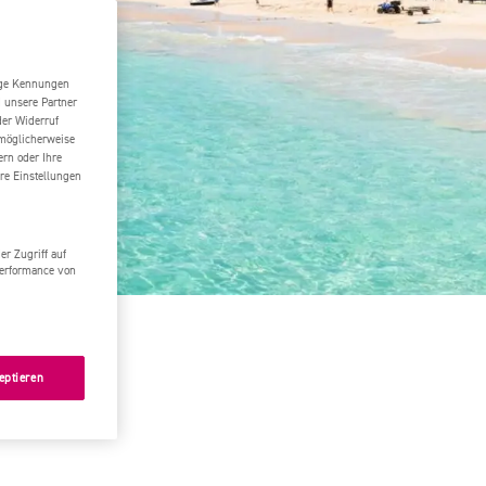
tige Kennungen
d unsere Partner
der Widerruf
 möglicherweise
ern oder Ihre
re Einstellungen
r Zugriff auf
Performance von
den
eptieren