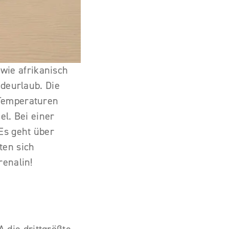
wie afrikanisch
adeurlaub. Die
 Temperaturen
el. Bei einer
Es geht über
ten sich
renalin!