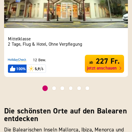
Mittelklasse
Geho
2 Tage, Flug & Hotel, Ohne Verpflegung
2 Ta
227 Fr.
12 Bew.
ab
jetzt anschauen
100%
5,9
/6
Die schönsten Orte auf den Balearen
entdecken