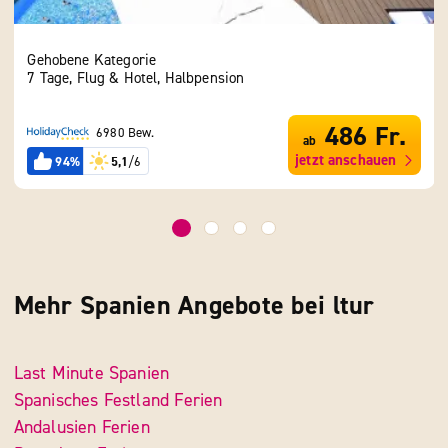
Gehobene Kategorie
Geho
7 Tage, Flug & Hotel, Halbpension
7 Ta
486 Fr.
6980 Bew.
ab
jetzt anschauen
94%
5,1
/6
Mehr Spanien Angebote bei ltur
Last Minute Spanien