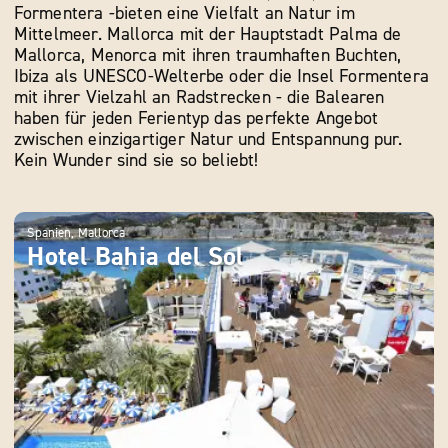
Die Balearischen Inseln Mallorca, Ibiza, Menorca und
Formentera -bieten eine Vielfalt an Natur im
Mittelmeer. Mallorca mit der Hauptstadt Palma de
Mallorca, Menorca mit ihren traumhaften Buchten,
Ibiza als UNESCO-Welterbe oder die Insel Formentera
mit ihrer Vielzahl an Radstrecken - die Balearen
haben für jeden Ferientyp das perfekte Angebot
zwischen einzigartiger Natur und Entspannung pur.
Kein Wunder sind sie so beliebt!
Spanien, Mallorca
Span
Hotel Bahia del Sol
Gr