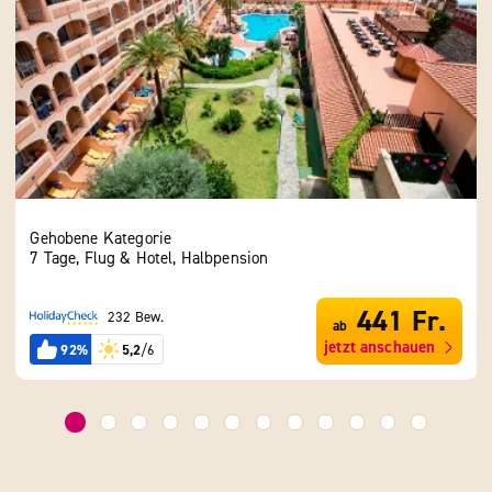
Gehobene Kategorie
Geho
7 Tage, Flug & Hotel, Halbpension
7 Ta
441 Fr.
232 Bew.
ab
jetzt anschauen
92%
5,2
/6