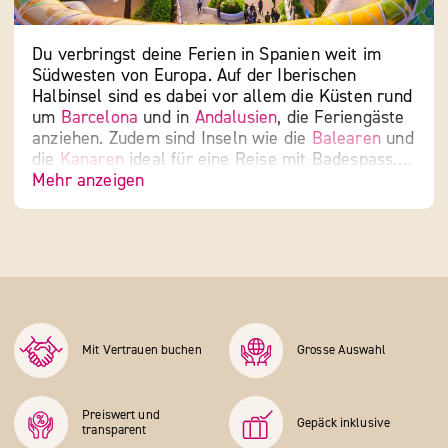
Du verbringst deine Ferien in Spanien weit im
Südwesten von Europa. Auf der Iberischen
Halbinsel sind es dabei vor allem die Küsten rund
um
Barcelona
und in
Andalusien
, die Feriengäste
anziehen. Zudem sind Inseln wie die
Balearen
und
die
Kanaren
ideal für eine Reise mit Badespass.
Mehr anzeigen
Unter den wichtigsten Gemeinden stechen das
katalanische Barcelona und die
Hauptstadt
Madrid
mit ihren vielen Galerien
hervor. In Spanien leben insgesamt etwa 47Mio.
Menschen, die sich auf 17 autonome Regionen
verteilen. Diese sprechen überwiegend Spanisch
– in einigen touristisch geprägten Landstrichen ist
auch Englisch gängig. Bezahlen kannst du ganz
bequem mit dem Euro, den du bspw. mit deiner
Mit Vertrauen buchen
Grosse Auswahl
EC- oder Kreditkarte an jedem Automaten des
Landes abheben kannst.