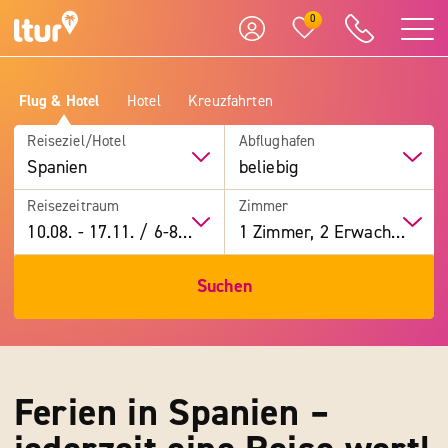
0
Flug & Hotel
Hotel
Kreuzfahrten
Reiseziel/Hotel
Abflughafen
Spanien
beliebig
Reisezeitraum
Zimmer
10.08.
-
17.11.
/
6-8 Tage
1 Zimmer, 2 Erwachsene
Suchen
Ferien in Spanien –