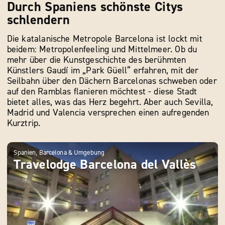
Durch Spaniens schönste Citys
schlendern
Die katalanische Metropole Barcelona ist lockt mit
beidem: Metropolenfeeling und Mittelmeer. Ob du
mehr über die Kunstgeschichte des berühmten
Künstlers Gaudí im „Park Güell“ erfahren, mit der
Seilbahn über den Dächern Barcelonas schweben oder
auf den Ramblas flanieren möchtest - diese Stadt
bietet alles, was das Herz begehrt. Aber auch Sevilla,
Madrid und Valencia versprechen einen aufregenden
Kurztrip.
Spanien, Barcelona & Umgebung
Spani
Travelodge Barcelona del Vallès
Se