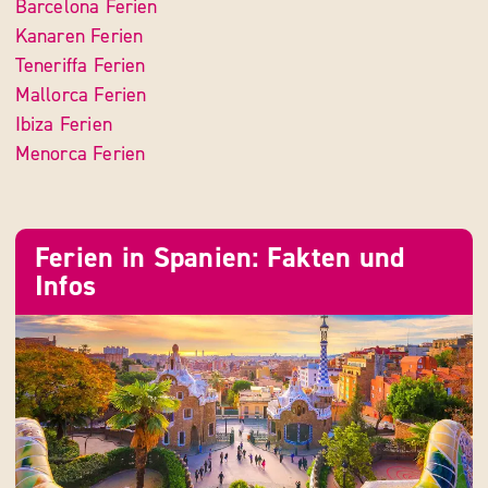
Spanisches Festland Ferien
Andalusien Ferien
Barcelona Ferien
Kanaren Ferien
Teneriffa Ferien
Mallorca Ferien
Ibiza Ferien
Menorca Ferien
Ferien in Spanien: Fakten und
Infos