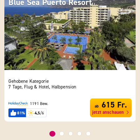
Blue Sea Puerto Resort
SB
Su
Gehobene Kategorie
Geho
7 Tage, Flug & Hotel, Halbpension
7 Ta
615 Fr.
1191 Bew.
ab
jetzt anschauen
81%
4,5
/6