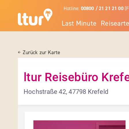
Hotline:
00800 / 21 21 21 00
(F
Last Minute
Reiseart
Zurück zur Karte
ltur Reisebüro Kref
Hochstraße 42, 47798 Krefeld
Details und Fotos