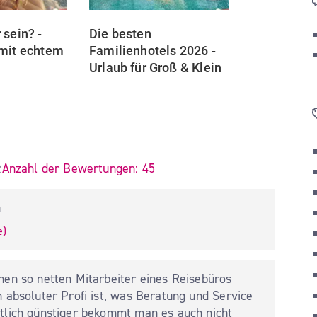
sein? - 
Die besten 
mit echtem 
Familienhotels 2026 - 
Urlaub für Groß & Klein
...
Mehr
...
Mehr
 Sterne
Anzahl der Bewertungen:
45 
2
n
e
)
nen so netten Mitarbeiter eines Reisebüros 
 absoluter Profi ist, was Beratung und Service 
tlich günstiger bekommt man es auch nicht 