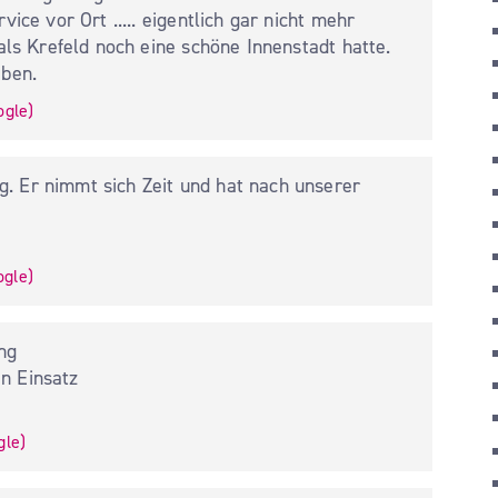
ice vor Ort ..... eigentlich gar nicht mehr 
 als Krefeld noch eine schöne Innenstadt hatte. 
eben.
ogle
)
. Er nimmt sich Zeit und hat nach unserer 
ogle
)
g

n Einsatz

gle
)