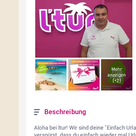
Mehr
anzeigen
(+
2
)
Beschreibung
Aloha bei ltur! Wir sind deine "Einfach U
verspürst, dass du einfach wieder mal Urla