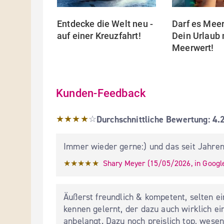
Entdecke die Welt neu - 
Darf es Meer 
auf einer Kreuzfahrt!
Dein Urlaub 
...
Mehr
Meerwert!
Kunden-Feedback
Durchschnittliche Bewertung: 4.2
★★★★
☆
Durchschnittliche Bewertung:
4.
Immer wieder gerne:) und das seit Jahre
★★★★★
Shary Meyer
 (
15/05/2026
,
in
Googl
Äußerst freundlich & kompetent, selten ei
kennen gelernt, der dazu auch wirklich ein
anbelangt. Dazu noch preislich top, wesen