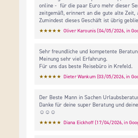
online -  für die paar Euro mehr dieser Serv
zeitgemäß, erinnert an die gute alte Zeit,
Zumindest dieses Geschäft ist übrig gebli
★★★★★
Oliver Karounis
 (
04/05/2026
,
in
Go
Sehr freundliche und kompetente Beratung
Meinung sehr viel Erfahrung.

Für uns das beste Reisebüro in Krefeld.
★★★★★
Dieter Wankum
 (
03/05/2026
,
in
Go
Der Beste Mann in Sachen Urlaubsberatun
Danke für deine super Beratung und deine
☺️☺️☺️
★★★★★
Diana Eickhoff
 (
17/04/2026
,
in
Goo