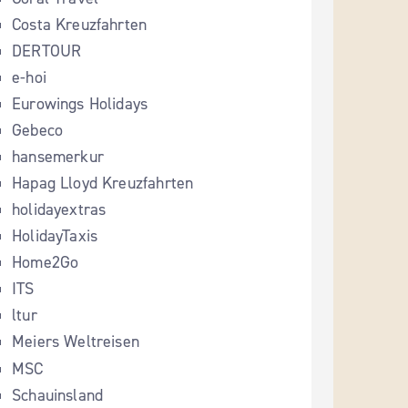
Costa Kreuzfahrten
DERTOUR
e-hoi
Eurowings Holidays
Gebeco
hansemerkur
Hapag Lloyd Kreuzfahrten
holidayextras
HolidayTaxis
Home2Go
ITS
ltur
Meiers Weltreisen
MSC
Schauinsland