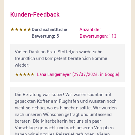
Kunden-Feedback
Durchschnittliche Bewertung: 5 Sterne
★★★★★
Durchschnittliche 
Anzahl der 
Bewertung:
5
Bewertungen:
113 
Vielen Dank an Frau Stoffel,ich wurde sehr 
freundlich und kompetent beraten.ich komme 
wieder.
★★★★★
Lana Langemeyer
 (
29/07/2026
,
in
Google
)
Die Beratung war super! Wir waren spontan mit 
gepackten Koffer am Flughafen und wussten noch 
nicht so richtig, wo es hingehen sollte. Wir wurden 
nach unseren Wünschen gefragt und umfassend 
beraten. Die Mitarbeiterin hat uns ein paar 
Vorschläge gemacht und nach unseren Vorgaben 
haben wir ein tolles Reiseziel gefunden. Vielen 