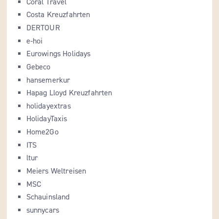
Coral Travel
Costa Kreuzfahrten
DERTOUR
e-hoi
Eurowings Holidays
Gebeco
hansemerkur
Hapag Lloyd Kreuzfahrten
holidayextras
HolidayTaxis
Home2Go
ITS
ltur
Meiers Weltreisen
MSC
Schauinsland
sunnycars