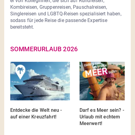
er von Kolleginnen, die sich auf Rundreisen, 
Kombireisen, Gruppenreisen, Pauschalreisen, 
Singlereisen und LGBTQ-Reisen spezialisiert haben, 
sodass für jede Reise die passende Expertise 
bereitsteht.
SOMMERURLAUB 2026
Entdecke die Welt neu - 
Darf es Meer sein? - Dein
auf einer Kreuzfahrt!
Urlaub mit echtem 
...
Mehr
Meerwert!
...
Me