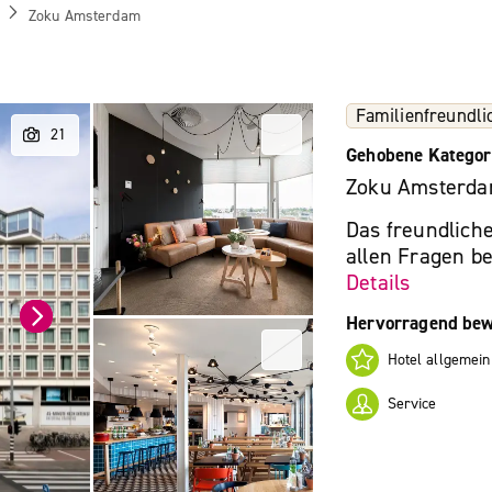
Zoku Amsterdam
Familienfreundli
Gehobene Kategor
Zoku Amsterd
Das freundliche
allen Fragen be
Details
Hervorragend bew
Hotel allgemein
Service