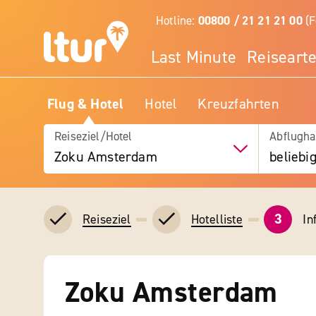
Hotline:
00800 / 21 21 21 00
(F
Last Minute
Reiseart
Flug & Hotel
Hotel
Kreuzfahrten
Reiseziel/Hotel
Abflugha
Zoku Amsterdam
beliebi
3
In
Reiseziel
Hotelliste
Zoku Amsterdam