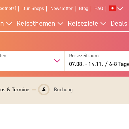
estnetz)
ltur Shops
Newsletter
Blog
FAQ
en
Reisethemen
Reiseziele
Deals
fen
Reisezeitraum
g
07.08.
-
14.11.
/
6-8 Tag
4
fos & Termine
Buchung