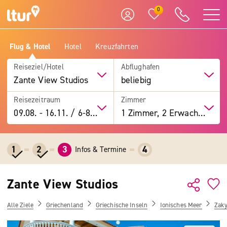
0
Flug & Hotel
Hotel
Kreuzfahrten
Reiseziel/Hotel
Abflughafen
Zante View Studios
beliebig
Reisezeitraum
Zimmer
09.08.
-
16.11.
/
6-8 Tage
1 Zimmer, 2 Erwachsene
1
2
3
4
Infos & Termine
Zante View Studios
Alle Ziele
Griechenland
Griechische Inseln
Ionisches Meer
Zak