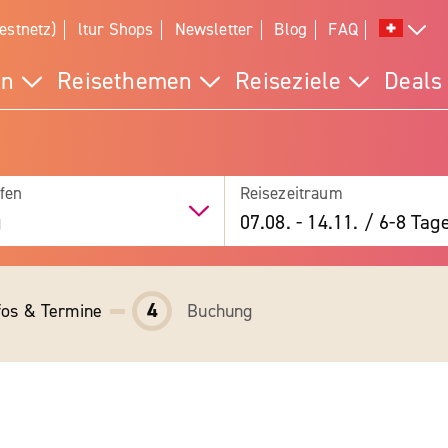
estnetz)
ltur Shops
Newsletter
Blog
FAQ
en
Reisethemen
Reiseziele
Deals
fen
Reisezeitraum
g
07.08.
-
14.11.
/
6-8 Tag
4
fos & Termine
Buchung