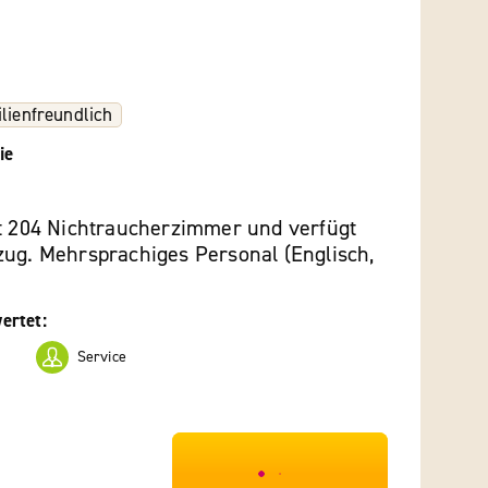
lienfreundlich
ie
et 204 Nichtraucherzimmer und verfügt
zug. Mehrsprachiges Personal (Englisch,
ertet:
Service
***************