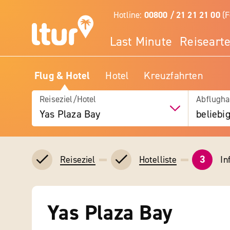
Hotline:
00800 / 21 21 21 00
(F
Last Minute
Reiseart
Flug & Hotel
Hotel
Kreuzfahrten
Reiseziel/Hotel
Abflugha
Yas Plaza Bay
beliebi
3
In
Reiseziel
Hotelliste
Yas Plaza Bay