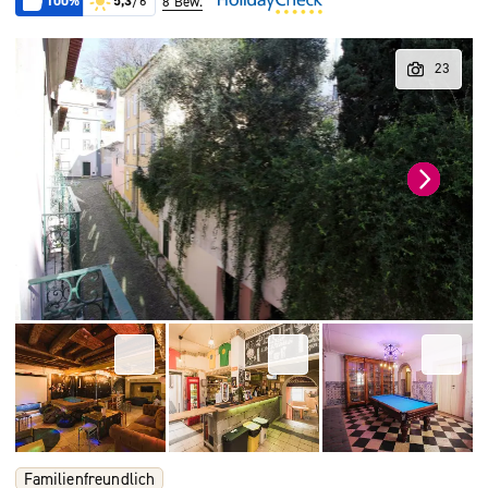
100%
5,3
/6
8 Bew.
Familienfreundlich