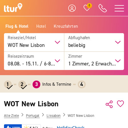
0
Flug & Hotel
Hotel
Kreuzfahrten
Reiseziel/Hotel
Abflughafen
WOT New Lisbon
beliebig
Reisezeitraum
Zimmer
08.08.
-
15.11.
/
6-8 Tage
1 Zimmer, 2 Erwachsene
1
2
3
4
Infos & Termine
WOT New Lisbon
Alle Ziele
Portugal
Lissabon
WOT New Lisbon