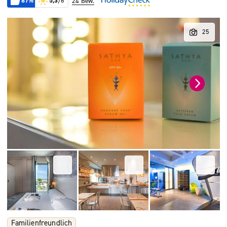
87%
5,3
/6
24 Bew.
Familienfreundlich