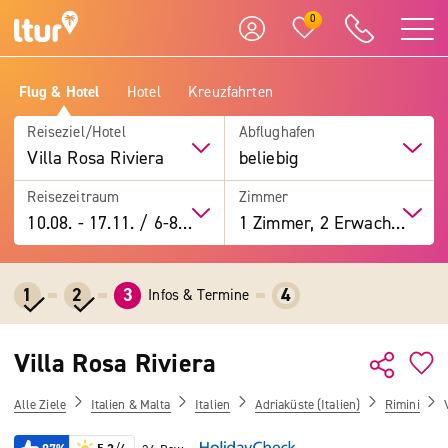
0
Flug & Hotel
Hotel
Kreuzfahrten
Reiseziel/Hotel
Abflughafen
Villa Rosa Riviera
beliebig
Reisezeitraum
Zimmer
10.08.
-
17.11.
/
6-8 Tage
1 Zimmer, 2 Erwachsene
1
2
3
4
Infos & Termine
Villa Rosa Riviera
Alle Ziele
Italien & Malta
Italien
Adriaküste (Italien)
Rimini